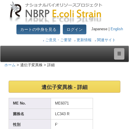
カートの中身を見る
ログイン
Japanese |
English
ご意見・ご要望
更新情報
関連サイト
ホーム
> 遺伝子変異株 > 詳細
遺伝子変異株 - 詳細
ME No.
ME607
1
菌株名
LC343
R
-
性別
F