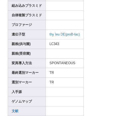
組み込みプラスミド
自律複製プラスミド
プロファージ
遺伝子型
thy
leu
DE(pr
oB-la
c)
親株(供与菌)
LC343
親株(受容菌)
変異導入方法
SPONT
ANEOU
S
最終選別マーカー
TR
選別マーカー
TR
入手源
ゲノムマップ
文献