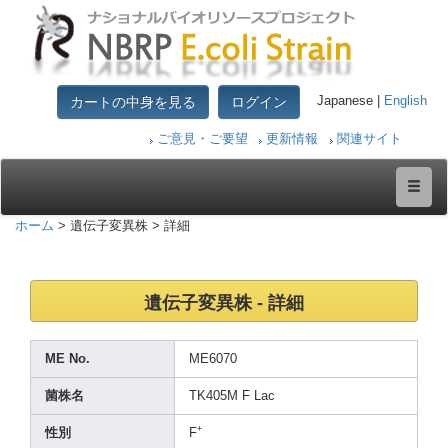
カートの中身を見る
ログイン
Japanese |
English
ご意見・ご要望
更新情報
関連サイト
ホーム
> 遺伝子変異株 > 詳細
遺伝子変異株 - 詳細
ME No.
ME607
0
菌株名
TK405
M F Lac
+
性別
F