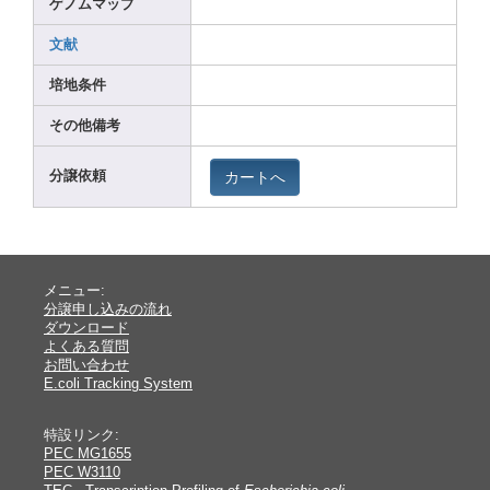
ゲノムマップ
文献
培地条件
その他備考
カートへ
分譲依頼
メニュー:
分譲申し込みの流れ
ダウンロード
よくある質問
お問い合わせ
E.coli Tracking System
特設リンク:
PEC MG1655
PEC W3110