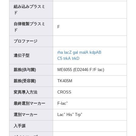
組み込みプラスミ
ド
自律複製プラスミ
F
ド
プロファージ
rha
lacZ
gal
malA
kdpAB
遺伝子型
C5
trkA
trkD
-
親株(供与菌)
ME605
5 (ED24
46 F
/F lac)
親株(受容菌)
TK405
M
変異導入方法
CROSS
+
最終選別マーカー
F-lac
+
+
+
選別マーカー
Lac
His
Trp
入手源