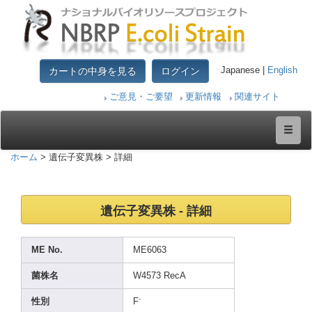
カートの中身を見る
ログイン
Japanese |
English
ご意見・ご要望
更新情報
関連サイト
ホーム
> 遺伝子変異株 > 詳細
遺伝子変異株 - 詳細
ME No.
ME606
3
菌株名
W4573
RecA
-
性別
F