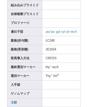
組み込みプラスミド
自律複製プラスミド
プロファージ
遺伝子型
ara
lac
gal
xyl
str
recA
親株(供与菌)
LC248
親株(受容菌)
JE102
4
変異導入方法
CROSS
+
-
最終選別マーカー
thy
recA
+
R
選別マーカー
Thy
Str
入手源
ゲノムマップ
文献