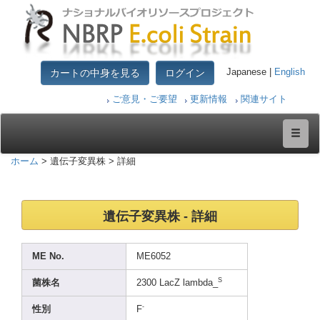
カートの中身を見る
ログイン
Japanese |
English
ご意見・ご要望
更新情報
関連サイト
ホーム
> 遺伝子変異株 > 詳細
遺伝子変異株 - 詳細
ME No.
ME605
2
S
菌株名
2300 LacZ lambd
a_
-
性別
F