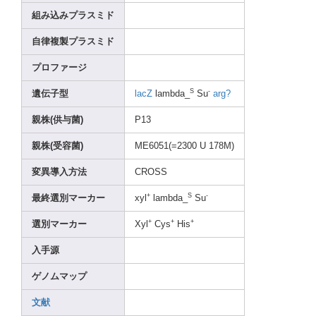
組み込みプラスミド
自律複製プラスミド
プロファージ
S
-
遺伝子型
lacZ
lambd
a_
Su
arg?
親株(供与菌)
P13
親株(受容菌)
ME605
1(=23
00 U 178M)
変異導入方法
CROSS
+
S
-
最終選別マーカー
xyl
lambd
a_
Su
+
+
+
選別マーカー
Xyl
Cys
His
入手源
ゲノムマップ
文献