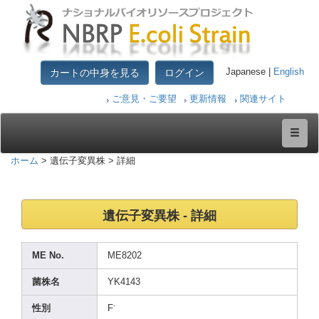
カートの中身を見る
ログイン
Japanese |
English
ご意見・ご要望
更新情報
関連サイト
ホーム
> 遺伝子変異株 > 詳細
遺伝子変異株 - 詳細
ME No.
ME820
2
菌株名
YK414
3
-
性別
F