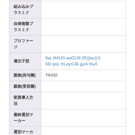
組み込みプ
ラスミド
自律複製プ
ラスミド
プロファー
ジ
flaL-
M4143
araD1
39
DE((l
ac)U1
遺伝子型
69)
rpsL
thi
pyrC4
6
gyrA
thyA
親株(供与菌)
YK410
親株(受容菌)
変異導入方
法
最終選別マ
ーカー
選別マーカ