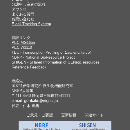
分譲申し込みの流れ
ダウンロード
よくある質問
お問い合わせ
E.coli Tracking System
特設リンク:
PEC MG1655
PEC W3110
TEC - Transcription Profiling of
Escherichia coli
NBRP - National BioResource Project
SHIGEN - SHared Information of GENetic resources
Reference Feedback
連絡先:
国立遺伝学研究所 微生物機能研究室
NBRP大腸菌
〒411-8540 静岡県三島市谷田1111
e-mail:
代表：仁木 宏典
ご意見・ご要望
更新情報
関連サイト