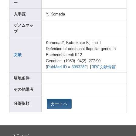
ー
入手源
Y. Komed
a
ゲノムマッ
プ
Komed
a Y, Kutsu
kake K, Iino T.
Defin
ition
of addit
ional
flage
llar genes
in
文献
Esche
richi
a coli K12.
Genet
ics (1980
) 94(2)
277-9
0
[
PubMe
d ID = 69932
82
] [
RRC文献情報
]
培地条件
その他備考
カートへ
分譲依頼
メニュー: