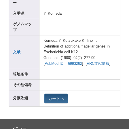
ー
入手源
Y. Komed
a
ゲノムマッ
プ
Komed
a Y, Kutsu
kake K, Iino T.
Defin
ition
of addit
ional
flage
llar genes
in
文献
Esche
richi
a coli K12.
Genet
ics (1980
) 94(2)
277-9
0
[
PubMe
d ID = 69932
82
] [
RRC文献情報
]
培地条件
その他備考
カートへ
分譲依頼
メニュー: