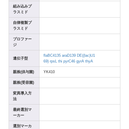
組み込みプ
ラスミド
自律複製プ
ラスミド
プロファー
ジ
flaBC
4135
araD1
39
DE((l
ac)U1
遺伝子型
69)
rpsL
thi
pyrC4
6
gyrA
thyA
親株(供与菌)
YK410
親株(受容菌)
変異導入方
法
最終選別マ
ーカー
選別マーカ