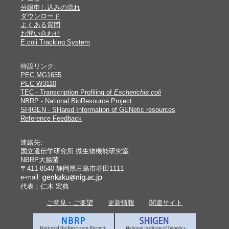
分譲申し込みの流れ
ダウンロード
よくある質問
お問い合わせ
E.coli Tracking System
特設リンク:
PEC MG1655
PEC W3110
TEC - Transcription Profiling of
Escherichia coli
NBRP - National BioResource Project
SHIGEN - SHared Information of GENetic resources
Reference Feedback
連絡先:
国立遺伝学研究所 微生物機能研究室
NBRP大腸菌
〒411-8540 静岡県三島市谷田1111
e-mail:
代表：仁木 宏典
ご意見・ご要望
更新情報
関連サイト