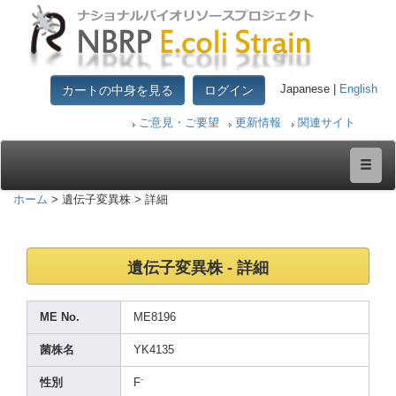
カートの中身を見る
ログイン
Japanese |
English
ご意見・ご要望
更新情報
関連サイト
ホーム
> 遺伝子変異株 > 詳細
遺伝子変異株 - 詳細
ME No.
ME819
6
菌株名
YK413
5
-
性別
F