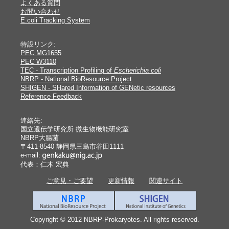
よくある質問
お問い合わせ
E.coli Tracking System
特設リンク:
PEC MG1655
PEC W3110
TEC - Transcription Profiling of
Escherichia coli
NBRP - National BioResource Project
SHIGEN - SHared Information of GENetic resources
Reference Feedback
連絡先:
国立遺伝学研究所 微生物機能研究室
NBRP大腸菌
〒411-8540 静岡県三島市谷田1111
e-mail:
代表：仁木 宏典
ご意見・ご要望
更新情報
関連サイト
Copyright © 2012 NBRP-Prokaryotes. All rights reserved.