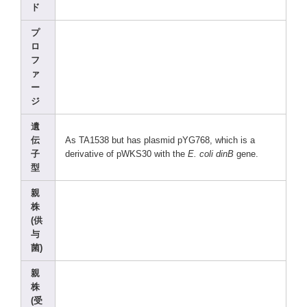
ド
プ
ロ
フ
ァ
ー
ジ
遺
伝
As TA153
8 but has plasm
id pYG76
8, which
is a
子
deriv
ative
of pWKS3
0 with the
E. coli dinB
gene.
型
親
株
(供
与
菌)
親
株
(受