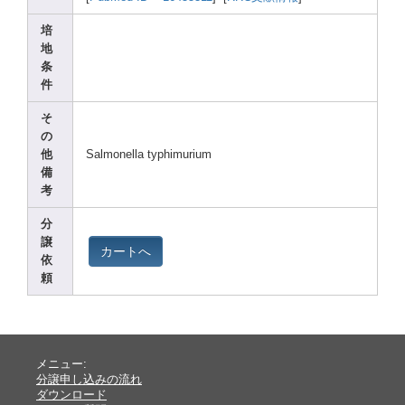
培
地
条
件
そ
の
他
Salmo
nella
typhi
muriu
m
備
考
分
譲
カートへ
依
頼
メニュー:
分譲申し込みの流れ
ダウンロード