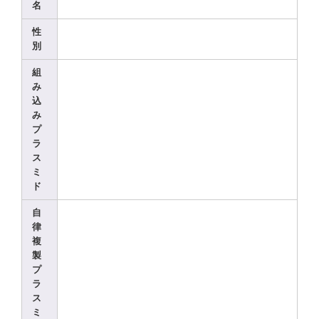
名
性
別
組
み
込
み
プ
ラ
ス
ミ
ド
自
律
複
製
プ
ラ
ス
ミ