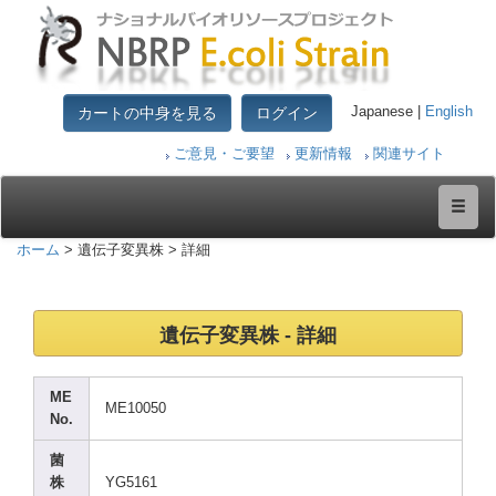
カートの中身を見る
ログイン
Japanese |
English
ご意見・ご要望
更新情報
関連サイト
ホーム
> 遺伝子変異株 > 詳細
遺伝子変異株 - 詳細
ME
ME100
50
No.
菌
株
YG516
1