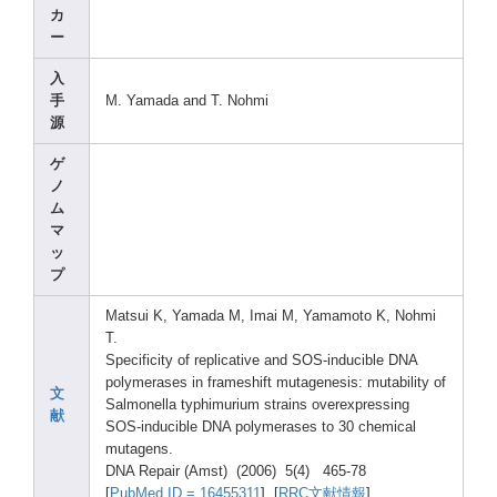
カ
ー
入
手
M. Yamad
a and T. Nohmi
源
ゲ
ノ
ム
マ
ッ
プ
Matsu
i K, Yamad
a M, Imai M, Yamam
oto K, Nohmi
T.
Speci
ficit
y of repli
cativ
e and SOS-i
nduci
ble DNA
polym
erase
s in frame
shift
mutag
enesi
s: mutab
ility
of
文
Salmo
nella
typhi
muriu
m strai
ns overe
xpres
sing
献
SOS-i
nduci
ble DNA polym
erase
s to 30 chemi
cal
mutag
ens.
DNA Repai
r (Amst
) (2006
) 5(4) 465-7
8
[
PubMe
d ID = 16455
311
] [
RRC文献情報
]