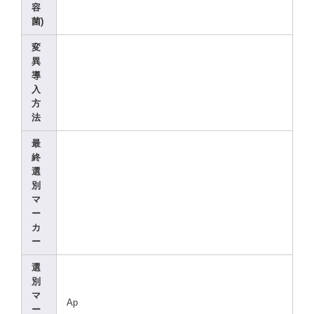
容
菌)
変
異
導
入
方
法
最
終
選
別
マ
ー
カ
ー
選
別
マ
Ap
ー