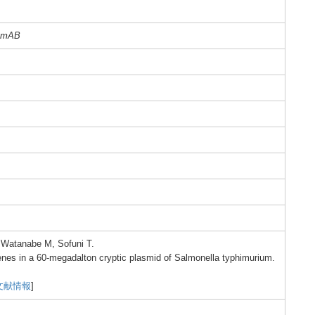
amAB
, Watan
abe M, Sofun
i T.
nes
in a 60-me
gadal
ton crypt
ic plasm
id of Salmo
nella
typhi
muriu
m.
9
文献情報
]