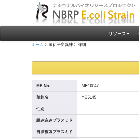
リソース
ホーム
> 遺伝子変異株 > 詳細
ME No.
ME100
47
菌株名
YG514
5
性別
組み込みプラスミド
自律複製プラスミド