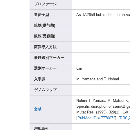
プロファージ
遺伝子型
As TA265
9 but is defic
ient in
s
親株(供与菌)
親株(受容菌)
変異導入方法
最終選別マーカー
選別マーカー
Cm
入手源
M. Yamad
a and T. Nohmi
ゲノムマップ
Nohmi
T, Yamad
a M, Matsu
i K
Speci
fic disru
ption
of samAB
ge
文献
Mutat
Res (1995
) 329(1
) 1-
[
PubMe
d ID = 77700
72
] [
RRC
培地条件