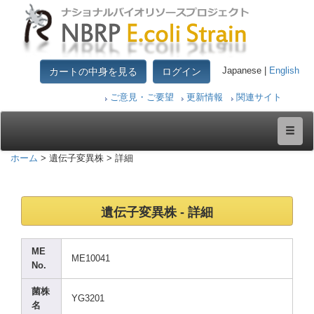
カートの中身を見る
ログイン
Japanese |
English
ご意見・ご要望
更新情報
関連サイト
ホーム
> 遺伝子変異株 > 詳細
遺伝子変異株 - 詳細
ME
ME100
41
No.
菌株
YG320
1
名