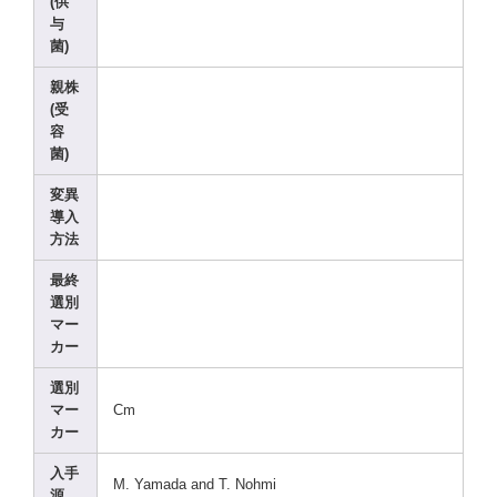
(供
与
菌)
親株
(受
容
菌)
変異
導入
方法
最終
選別
マー
カー
選別
マー
Cm
カー
入手
M. Yamad
a and T. Nohmi
源