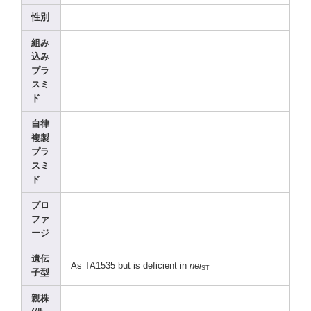
性別
組み
込み
プラ
スミ
ド
自律
複製
プラ
スミ
ド
プロ
ファ
ージ
遺伝
As TA153
5 but is defic
ient in
nei
ST
子型
親株