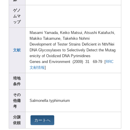
ゲノ
ムマ
ップ
Masam
i Yamad
a, Keiko
Matsu
i, Atsus
hi Kataf
uchi,
Makik
o Takam
une, Takeh
iko Nohmi
Devel
opmen
t of Teste
r Strai
ns Defic
ient in Nth/N
ei
文献
DNA Glyco
sylas
es to Selec
tivel
y Detec
t the Mutag
enici
ty of Oxidi
zed DNA Pyrim
idine
s
Genes
and Envir
onmen
t (2009
) 31 69-79
[
RRC
文献情報
]
培地
条件
その
他備
Salmo
nella
typhi
muriu
m
考
分譲
カートへ
依頼