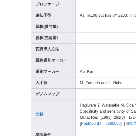
プロファージ
遺伝子型
As TA100
but has pYG23
3; nitr
親株(供与菌)
親株(受容菌)
変異導入方法
最終選別マーカー
選別マーカー
Ap, Km
入手源
M. Yamad
a and T. Nohmi
ゲノムマップ
Hagiw
ara Y, Watan
abe M, Oda 
Speci
ficit
y and sensi
tivit
y of S
文献
Mutat
Res (1993
) 291(3
) 171
[
PubMe
d ID = 76850
58
] [
RRC
培地条件