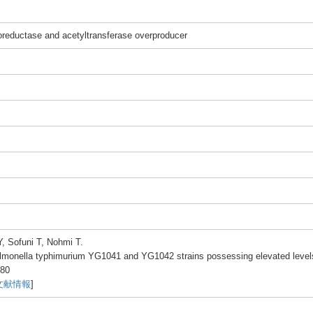
o
reduc
tase and acety
ltran
sfera
se overp
roduc
er
Y, Sofun
i T, Nohmi
T.
almo
nella
typhi
muriu
m YG104
1 and YG104
2 strai
ns posse
ssing
eleva
ted level
-8
0
文献情報
]