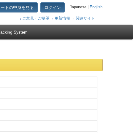
カートの中身を見る
ログイン
Japanese |
English
ご意見・ご要望
更新情報
関連サイト
racking System