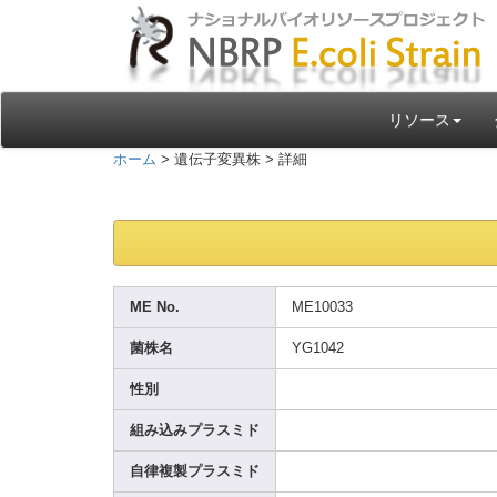
リソース
ホーム
> 遺伝子変異株 > 詳細
ME No.
ME100
33
菌株名
YG104
2
性別
組み込みプラスミド
自律複製プラスミド