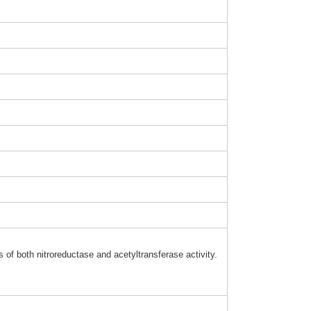
s of both nitro
reduc
tase and acety
ltran
sfera
se activ
ity.