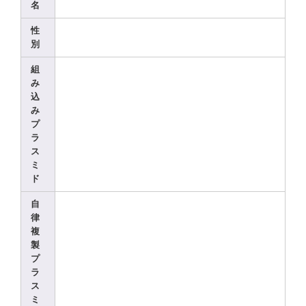
名
性
別
組
み
込
み
プ
ラ
ス
ミ
ド
自
律
複
製
プ
ラ
ス
ミ