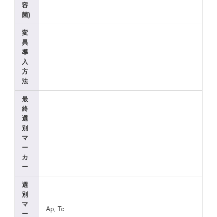
容
菌)
変
異
導
入
方
法
最
終
選
別
マ
ー
カ
ー
選
別
マ
Ap, Tc
ー