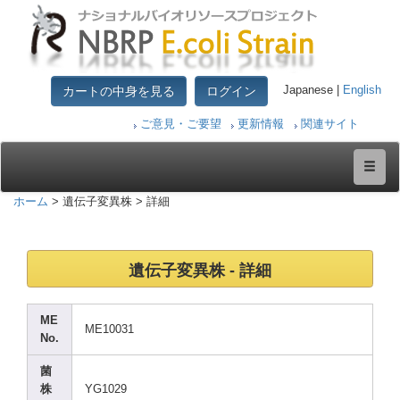
カートの中身を見る
ログイン
Japanese |
English
ご意見・ご要望
更新情報
関連サイト
ホーム
> 遺伝子変異株 > 詳細
遺伝子変異株 - 詳細
ME
ME100
31
No.
菌
株
YG102
9