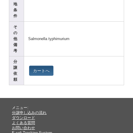
地
条
件
そ
の
他
Salmo
nella
typhi
muriu
m
備
考
分
譲
カートへ
依
頼
メニュー:
分譲申し込みの流れ
ダウンロード
よくある質問
お問い合わせ