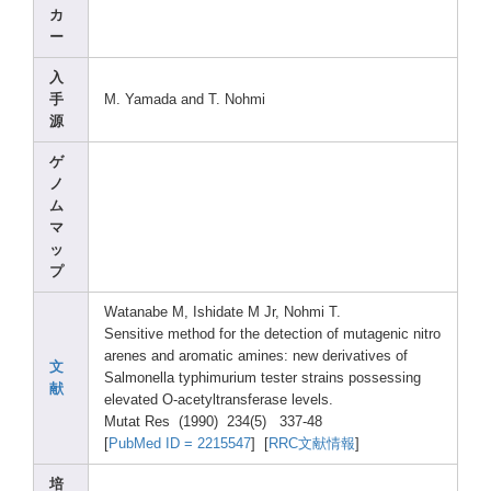
カ
ー
入
手
M. Yamad
a and T. Nohmi
源
ゲ
ノ
ム
マ
ッ
プ
Watan
abe M, Ishid
ate M Jr, Nohmi
T.
Sensi
tive metho
d for the detec
tion of mutag
enic nitro
arene
s and aroma
tic amine
s: new deriv
ative
s of
文
Salmo
nella
typhi
muriu
m teste
r strai
ns posse
ssing
献
eleva
ted O-ace
tyltr
ansfe
rase level
s.
Mutat
Res (1990
) 234(5
) 337-4
8
[
PubMe
d ID = 22155
47
] [
RRC文献情報
]
培