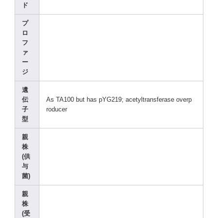
ド
プ
ロ
フ
ァ
ー
ジ
遺
伝
As TA100
but has pYG21
9; acety
ltran
sfera
se overp
子
roduc
er
型
親
株
(供
与
菌)
親
株
(受