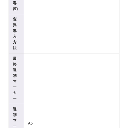
容
菌)
変
異
導
入
方
法
最
終
選
別
マ
ー
カ
ー
選
別
マ
Ap
ー