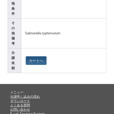
地
条
件
そ
の
他
Salmo
nella
typhi
muriu
m
備
考
分
譲
カートへ
依
頼
メニュー:
分譲申し込みの流れ
ダウンロード
よくある質問
お問い合わせ