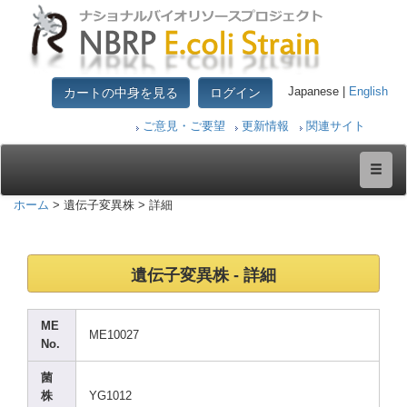
カートの中身を見る
ログイン
Japanese |
English
ご意見・ご要望
更新情報
関連サイト
ホーム
> 遺伝子変異株 > 詳細
遺伝子変異株 - 詳細
ME
ME100
27
No.
菌
株
YG101
2