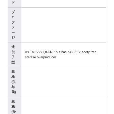
ド
プ
ロ
フ
ァ
ー
ジ
遺
伝
As TA153
8/1,8
-DNP but has pYG21
3; acety
ltran
子
sfera
se overp
roduc
er
型
親
株
(供
与
菌)
親
株
(受