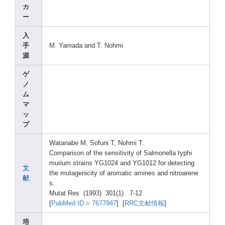
カ
ー
入
手
M. Yamad
a and T. Nohmi
源
ゲ
ノ
ム
マ
ッ
プ
Watan
abe M, Sofun
i T, Nohmi
T.
Compa
rison
of the sensi
tivit
y of Salmo
nella
typhi
muriu
m strai
ns YG102
4 and YG101
2 for detec
ting
文
the mutag
enici
ty of aroma
tic amine
s and nitro
arene
献
s.
Mutat
Res (1993
) 301(1
) 7-12
[
PubMe
d ID = 76779
47
] [
RRC文献情報
]
培