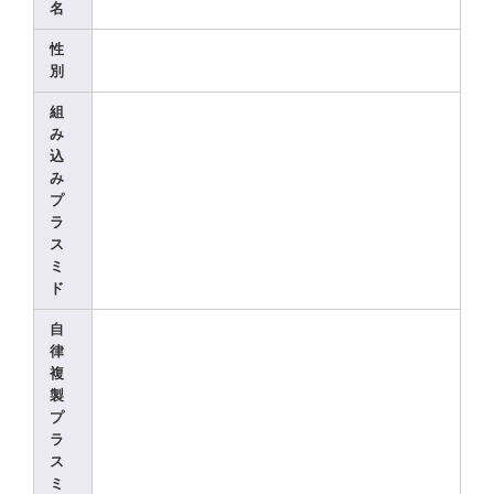
名
性
別
組
み
込
み
プ
ラ
ス
ミ
ド
自
律
複
製
プ
ラ
ス
ミ