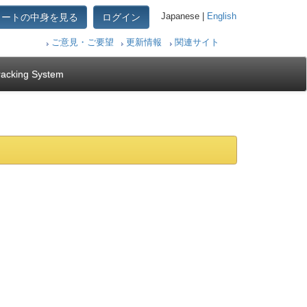
カートの中身を見る
ログイン
Japanese |
English
ご意見・ご要望
更新情報
関連サイト
racking System