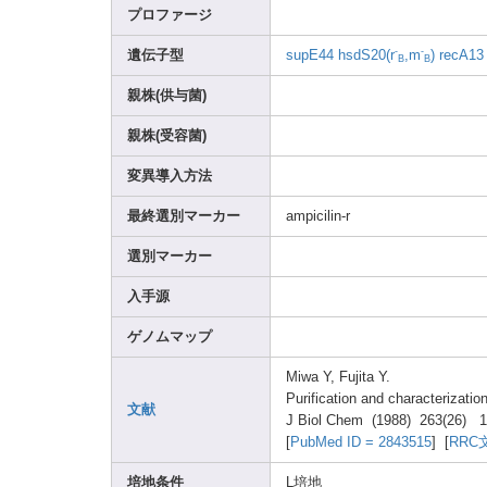
プロファージ
-
-
遺伝子型
supE4
4
hsdS2
0(r
,m
)
recA1
3
B
B
親株(供与菌)
親株(受容菌)
変異導入方法
最終選別マーカー
ampic
ilin-
r
選別マーカー
入手源
ゲノムマップ
Miwa Y, Fujit
a Y.
Purif
icati
on and chara
cteri
zatio
n
文献
J Biol Chem (1988
) 263(2
6) 1
[
PubMe
d ID = 28435
15
] [
RRC
培地条件
L培地