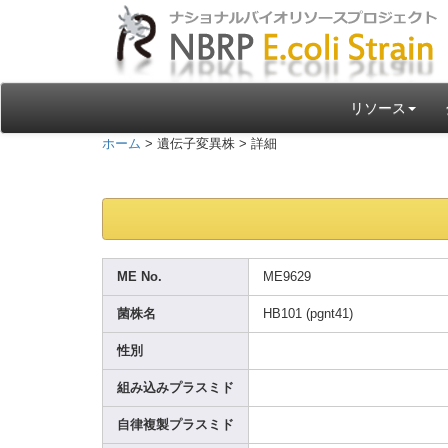
リソース
ホーム
> 遺伝子変異株 > 詳細
ME No.
ME962
9
菌株名
HB101
(pgnt
41)
性別
組み込みプラスミド
自律複製プラスミド