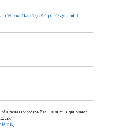
ara-1
4
proA2
lacY1
galK2
rpsL2
0
xyl-5
mtl-1
 of a repre
ssor for the Bacil
lus subti
lis gnt opero
n.
3252
-7
文献情報
]