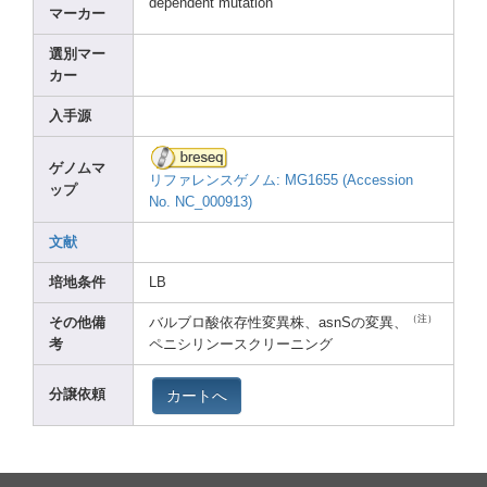
depen
dent mutat
ion
マーカー
選別マー
カー
入手源
ゲノムマ
リファレンスゲノム: MG165
5 (Acce
ssion
ップ
No. NC_00
0913)
文献
培地条件
LB
（注）
その他備
バルブロ酸依存性変異株、asnSの変異、
考
ペニシリンースクリーニング
カートへ
分譲依頼