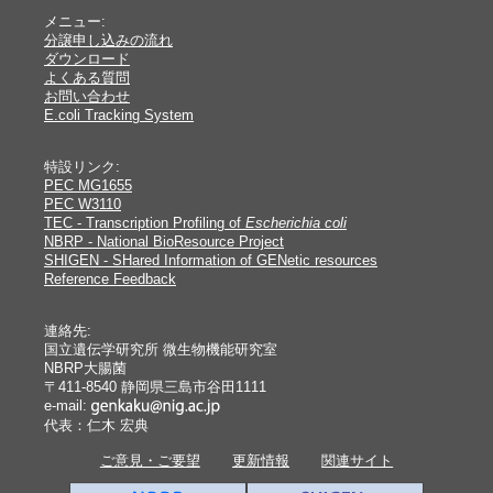
メニュー:
分譲申し込みの流れ
ダウンロード
よくある質問
お問い合わせ
E.coli Tracking System
特設リンク:
PEC MG1655
PEC W3110
TEC - Transcription Profiling of
Escherichia coli
NBRP - National BioResource Project
SHIGEN - SHared Information of GENetic resources
Reference Feedback
連絡先:
国立遺伝学研究所 微生物機能研究室
NBRP大腸菌
〒411-8540 静岡県三島市谷田1111
e-mail:
代表：仁木 宏典
ご意見・ご要望
更新情報
関連サイト