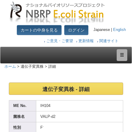
カートの中身を見る
ログイン
Japanese |
English
ご意見・ご要望
更新情報
関連サイト
ホーム
> 遺伝子変異株 > 詳細
遺伝子変異株 - 詳細
ME No.
IH104
菌株名
VALP-
d2
-
性別
F