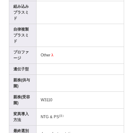
組み込み
プラスミ
ド
自律複製
プラスミ
ド
プロファ
Other
λ
ージ
遺伝子型
親株(供与
菌)
親株(受容
W3110
菌)
変異導入
(注）
NTG & PS
方法
最終選別