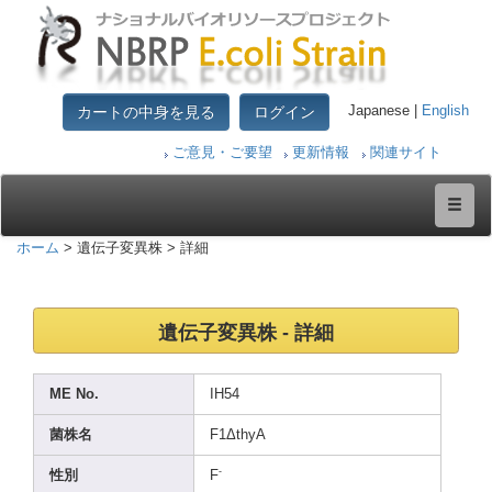
カートの中身を見る
ログイン
Japanese |
English
ご意見・ご要望
更新情報
関連サイト
ホーム
> 遺伝子変異株 > 詳細
遺伝子変異株 - 詳細
ME No.
IH54
菌株名
F1ΔthyA
-
性別
F