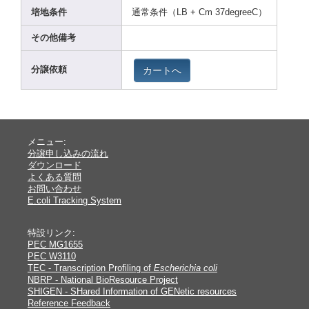
培地条件
通常条件（LB + Cm 37deg
reeC）
その他備考
カートへ
分譲依頼
メニュー:
分譲申し込みの流れ
ダウンロード
よくある質問
お問い合わせ
E.coli Tracking System
特設リンク:
PEC MG1655
PEC W3110
TEC - Transcription Profiling of
Escherichia coli
NBRP - National BioResource Project
SHIGEN - SHared Information of GENetic resources
Reference Feedback