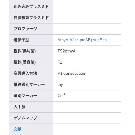
組み込みプラスミド
自律複製プラスミド
プロファージ
遺伝子型
ΔthyA
Δ(lac-
proAB
)
supE
thi
親株(供与菌)
TS2ΔthyA
親株(受容菌)
F1
変異導入方法
P1-tr
ansdu
ction
最終選別マーカー
thy-
R
選別マーカー
Cm
入手源
ゲノムマップ
文献