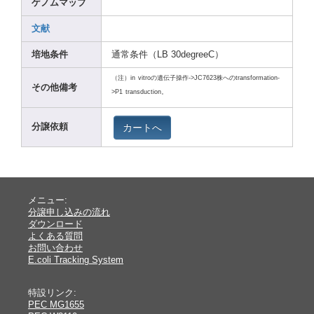
ゲノムマップ
文献
培地条件
通常条件（LB 30deg
reeC）
（注）in
vitro
の遺伝子操作->JC762
3株へのtrans
forma
tion-
その他備考
>P1
trans
ducti
on。
カートへ
分譲依頼
メニュー:
分譲申し込みの流れ
ダウンロード
よくある質問
お問い合わせ
E.coli Tracking System
特設リンク:
PEC MG1655