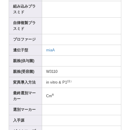
組み込みプラ
スミド
自律複製プラ
スミド
プロファージ
遺伝子型
miaA
親株(供与菌)
親株(受容菌)
W3110
(注）
変異導入方法
in vitro
& P1
最終選別マー
R
Cm
カー
選別マーカー
入手源