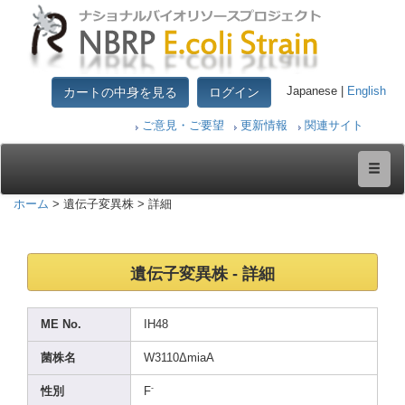
カートの中身を見る
ログイン
Japanese |
English
ご意見・ご要望
更新情報
関連サイト
ホーム
> 遺伝子変異株 > 詳細
遺伝子変異株 - 詳細
ME No.
IH48
菌株名
W3110
ΔmiaA
-
性別
F