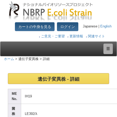
カートの中身を見る
ログイン
Japanese |
English
ご意見・ご要望
更新情報
関連サイト
ホーム
> 遺伝子変異株 > 詳細
遺伝子変異株 - 詳細
ME
IH19
No.
菌
株
LE392
/λ