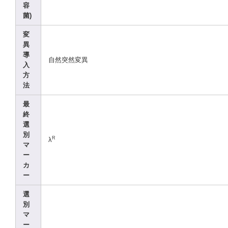
容
菌)
変
異
導
自然突然変異
入
方
法
最
終
選
別
R
λ
マ
ー
カ
ー
選
別
マ
ー