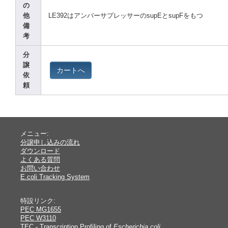
の
他
LE392
はアンバーサプレッサーのsupEとsupFをもつ
備
考
分
譲
カートへ
依
頼
メニュー:
分譲申し込みの流れ
ダウンロード
よくある質問
お問い合わせ
E.coli Tracking System
特設リンク:
PEC MG1655
PEC W3110
TEC - Transcription Profiling of
Escherichia coli