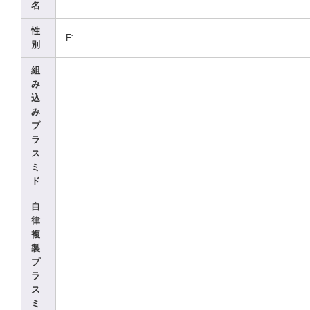
名
性
-
F
別
組
み
込
み
プ
ラ
ス
ミ
ド
自
律
複
製
プ
ラ
ス
ミ