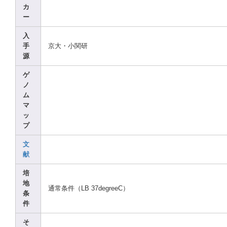
カ
ー
入
手
京大・小関研
源
ゲ
ノ
ム
マ
ッ
プ
文
献
培
地
通常条件（LB 37deg
reeC）
条
件
そ