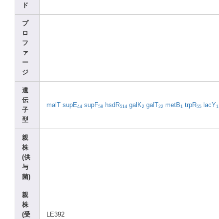
ド
プ
ロ
フ
ァ
ー
ジ
遺
伝
malT
supE
supF
hsdR
galK
galT
metB
trpR
lacY
44
58
514
2
22
1
55
1
子
型
親
株
(供
与
菌)
親
株
(受
LE392