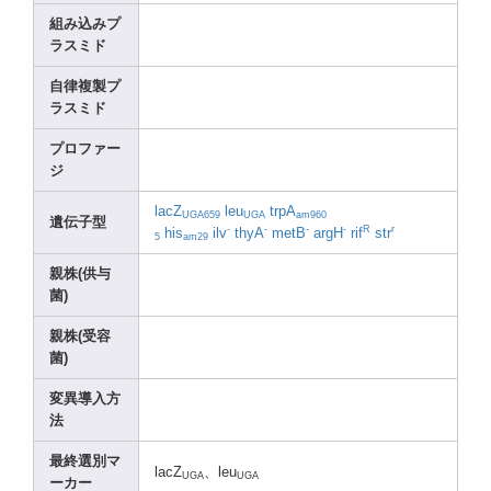
組み込みプ
ラスミド
自律複製プ
ラスミド
プロファー
ジ
lacZ
leu
trpA
UGA65
9
UGA
am960
遺伝子型
-
-
-
-
R
r
his
ilv
thyA
metB
argH
rif
str
5
am29
親株(供与
菌)
親株(受容
菌)
変異導入方
法
最終選別マ
lacZ
、leu
UGA
UGA
ーカー