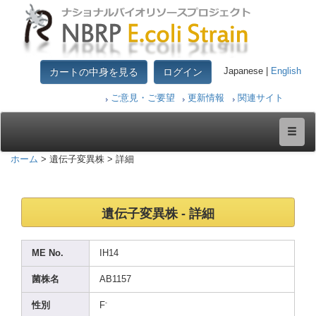
カートの中身を見る
ログイン
Japanese |
English
ご意見・ご要望
更新情報
関連サイト
ホーム
> 遺伝子変異株 > 詳細
遺伝子変異株 - 詳細
ME No.
IH14
菌株名
AB115
7
-
性別
F