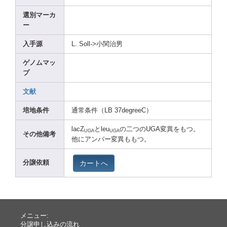
選別マーカ
ー
入手源
L. Soll-
>小関治男
ゲノムマッ
プ
文献
培地条件
通常条件（LB 37deg
reeC）
lacZ
とleu
の二つのUGA変異をもつ。
UGA
UGA
その他備考
他にアンバー変異ももつ。
カートへ
分譲依頼
メニュー:
分譲申し込みの流れ