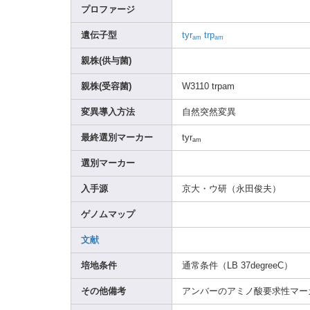
プロファージ
遺伝子型
tyr
trp
am
am
親株(供与菌)
親株(受容菌)
W3110
trpam
変異導入方法
自然突然変異
最終選別マーカー
tyr
am
選別マーカー
入手源
京大・ウ研（永田俊夫）
ゲノムマップ
文献
培地条件
通常条件（LB 37deg
reeC）
その他備考
アンバーのアミノ酸要求性マー