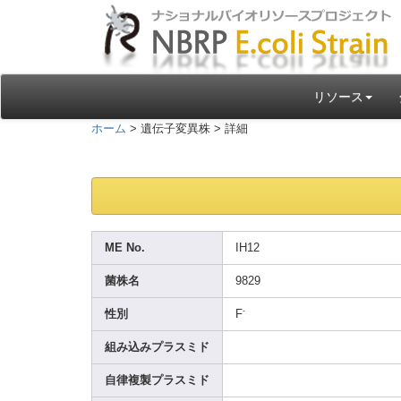
リソース
ホーム
> 遺伝子変異株 > 詳細
ME No.
IH12
菌株名
9829
-
性別
F
組み込みプラスミド
自律複製プラスミド