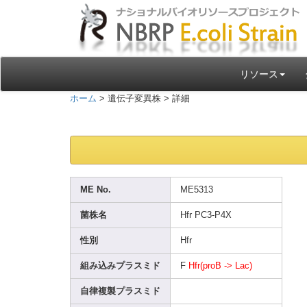
リソース
ホーム
> 遺伝子変異株 > 詳細
ME No.
ME531
3
菌株名
Hfr PC3-P
4X
性別
Hfr
組み込みプラスミド
F
Hfr(p
roB -> Lac)
自律複製プラスミド