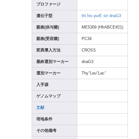
プロファージ
遺伝子型
thi
his
purE
str
dnaG3
親株(供与菌)
ME530
9 (HfrA
BCE#2
1)
親株(受容菌)
PC34
変異導入方法
CROSS
最終選別マーカー
dnaG3
+
+
+
選別マーカー
Thy
Leu
Lac
入手源
ゲノムマップ
文献
培地条件
その他備考