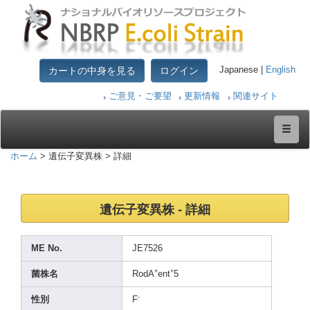
カートの中身を見る
ログイン
Japanese |
English
ご意見・ご要望
更新情報
関連サイト
ホーム
> 遺伝子変異株 > 詳細
遺伝子変異株 - 詳細
ME No.
JE752
6
+
+
菌株名
RodA
ent
5
-
性別
F