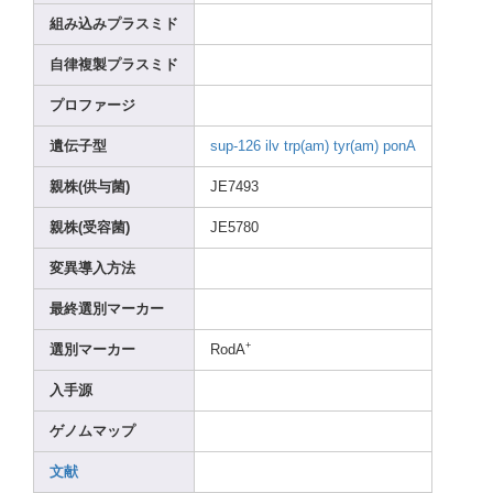
組み込みプラスミド
自律複製プラスミド
プロファージ
遺伝子型
sup-1
26
ilv
trp(a
m)
tyr(a
m)
ponA
親株(供与菌)
JE749
3
親株(受容菌)
JE578
0
変異導入方法
最終選別マーカー
+
選別マーカー
RodA
入手源
ゲノムマップ
文献