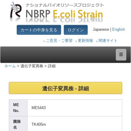
カートの中身を見る
ログイン
Japanese |
English
ご意見・ご要望
更新情報
関連サイト
ホーム
> 遺伝子変異株 > 詳細
遺伝子変異株 - 詳細
ME
ME544
3
No.
菌株
TK405
m
名