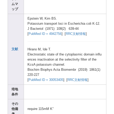
ムマ
ップ
Epste
in W, Kim BS.
Potas
sium trans
port loci in Esche
richi
a coli K-12.
J Bacte
riol (1971
) 108(2
) 639-4
4
[
PubMe
d ID = 49427
56
] [
RRC文献情報
]
文献
Hiran
o M, Ide T.
Elect
rosta
tic state
of the cytop
lasmi
c domai
n influ
ences
inact
ivati
on at the selec
tivit
y filte
r of the
KcsA potas
sium chann
el.
Bioch
im Bioph
ys Acta Biome
mbr (2019
) 1861(
1)
220-2
27
[
PubMe
d ID = 30053
405
] [
RRC文献情報
]
培地
条件
その
+
他備
requi
re 115mM
K