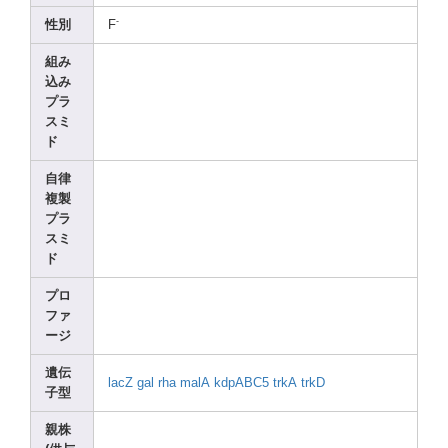
-
性別
F
組み
込み
プラ
スミ
ド
自律
複製
プラ
スミ
ド
プロ
ファ
ージ
遺伝
lacZ
gal
rha
malA
kdpAB
C5
trkA
trkD
子型
親株