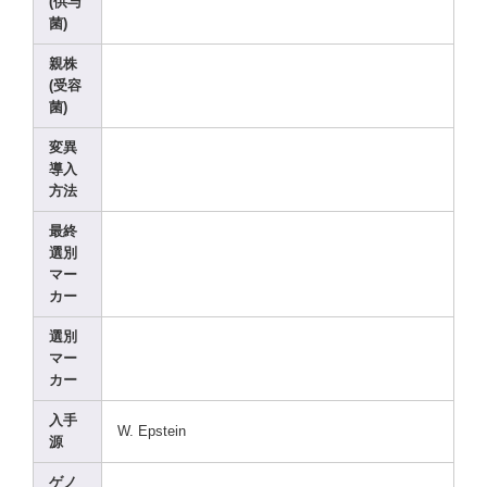
(供与
菌)
親株
(受容
菌)
変異
導入
方法
最終
選別
マー
カー
選別
マー
カー
入手
W. Epste
in
源
ゲノ