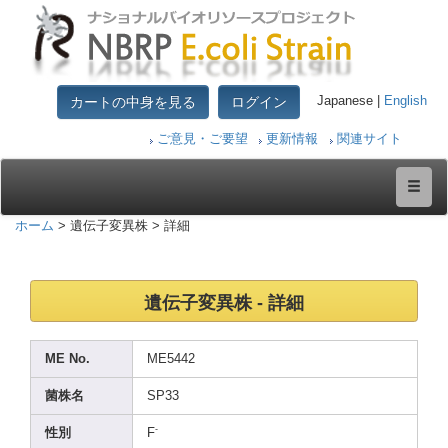
カートの中身を見る
ログイン
Japanese |
English
ご意見・ご要望
更新情報
関連サイト
ホーム
> 遺伝子変異株 > 詳細
遺伝子変異株 - 詳細
ME No.
ME544
2
菌株名
SP33
-
性別
F