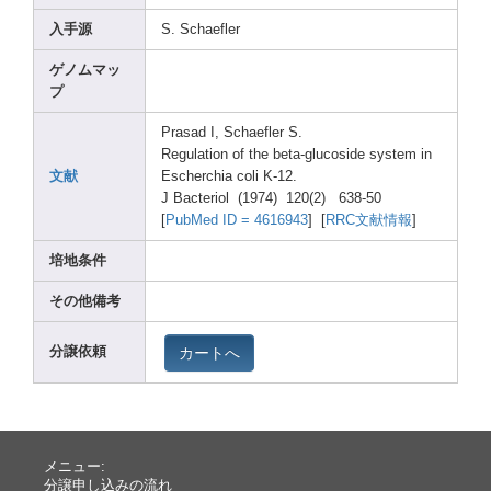
入手源
S. Schae
fler
ゲノムマッ
プ
Prasa
d I, Schae
fler S.
Regul
ation
of the beta-
gluco
side syste
m in
文献
Esche
rchia
coli K-12.
J Bacte
riol (1974
) 120(2
) 638-5
0
[
PubMe
d ID = 46169
43
] [
RRC文献情報
]
培地条件
その他備考
カートへ
分譲依頼
メニュー:
分譲申し込みの流れ