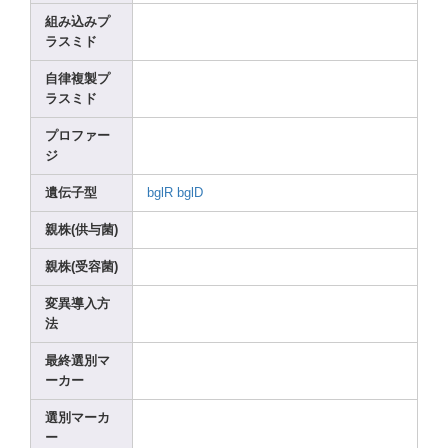
組み込みプ
ラスミド
自律複製プ
ラスミド
プロファー
ジ
遺伝子型
bglR
bglD
親株(供与菌)
親株(受容菌)
変異導入方
法
最終選別マ
ーカー
選別マーカ
ー