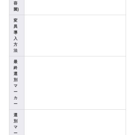
容
菌)
変
異
導
入
方
法
最
終
選
別
マ
ー
カ
ー
選
別
マ
ー