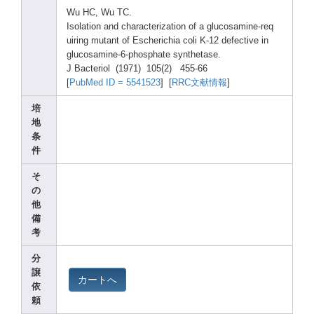
Wu HC, Wu TC.
Isola
tion and chara
cteri
zatio
n of a gluco
samin
e-req
uirin
g mutan
t of Esche
richi
a coli K-12 defec
tive in
gluco
samin
e-6-p
hosph
ate synth
etase
.
J Bacte
riol (1971
) 105(2
) 455-6
6
[
PubMe
d ID = 55415
23
] [
RRC文献情報
]
培
地
条
件
そ
の
他
備
考
分
譲
カートへ
依
頼