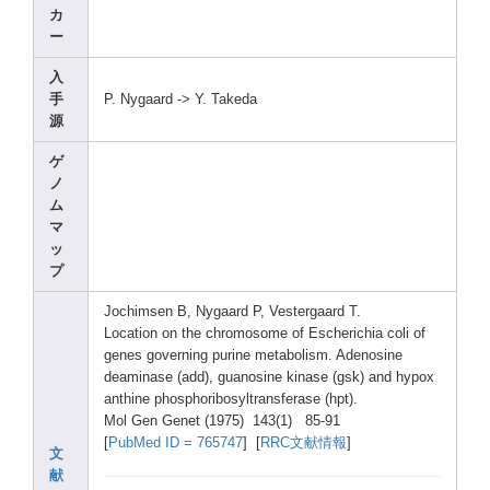
カ
ー
入
手
P. Nygaa
rd -> Y. Taked
a
源
ゲ
ノ
ム
マ
ッ
プ
Jochi
msen B, Nygaa
rd P, Veste
rgaar
d T.
Locat
ion on the chrom
osome
of Esche
richi
a coli of
genes
gover
ning purin
e metab
olism
. Adeno
sine
deami
nase (add)
, guano
sine kinas
e (gsk)
and hypox
anthi
ne phosp
horib
osylt
ransf
erase
(hpt)
.
Mol Gen Genet
(1975
) 143(1
) 85-91
[
PubMe
d ID = 76574
7
] [
RRC文献情報
]
文
献