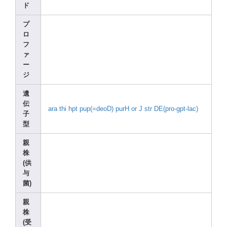
ド
プ
ロ
フ
ァ
ー
ジ
遺
伝
ara
thi
hpt
pup(=
deoD)
purH or J
str
DE(pr
o-gpt
-lac)
子
型
親
株
(供
与
菌)
親
株
(受