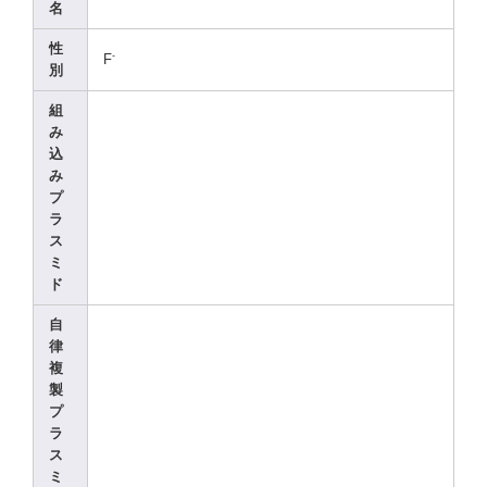
名
性
-
F
別
組
み
込
み
プ
ラ
ス
ミ
ド
自
律
複
製
プ
ラ
ス
ミ