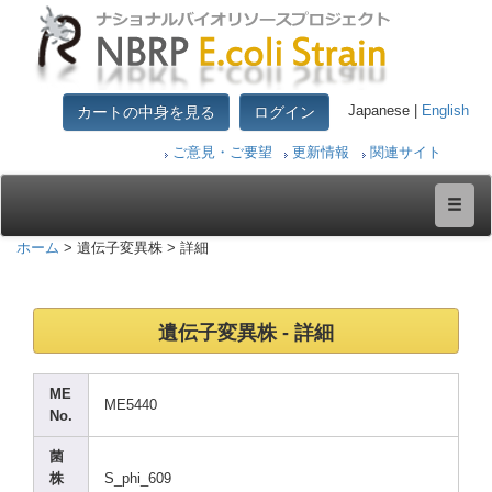
カートの中身を見る
ログイン
Japanese |
English
ご意見・ご要望
更新情報
関連サイト
ホーム
> 遺伝子変異株 > 詳細
遺伝子変異株 - 詳細
ME
ME544
0
No.
菌
株
S_phi
_609