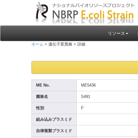
リソース
ホーム
> 遺伝子変異株 > 詳細
ME No.
ME543
6
菌株名
S491
-
性別
F
組み込みプラスミド
自律複製プラスミド