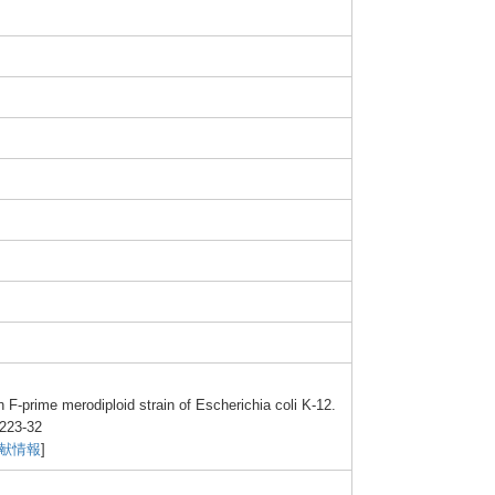
n F-pri
me merod
iploi
d strai
n of Esche
richi
a coli K-12.
223-3
2
文献情報
]