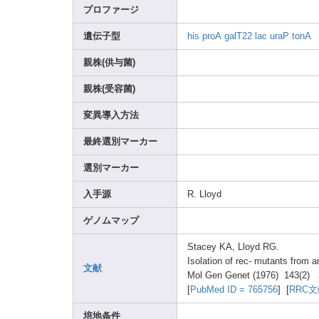
プロファージ
遺伝子型
his
proA
galT2
2
lac
uraP
tonA
親株(供与菌)
親株(受容菌)
変異導入方法
最終選別マーカー
選別マーカー
入手源
R. Lloyd
ゲノムマップ
Stace
y KA, Lloyd
RG.
Isola
tion of rec- mutan
ts from a
文献
Mol Gen Genet
(1976
) 143(2
) 
[
PubMe
d ID = 76575
6
] [
RRC
培地条件