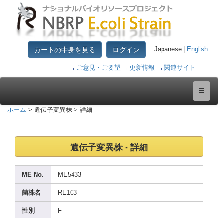
カートの中身を見る
ログイン
Japanese |
English
ご意見・ご要望
更新情報
関連サイト
ホーム
> 遺伝子変異株 > 詳細
遺伝子変異株 - 詳細
ME No.
ME543
3
菌株名
RE103
-
性別
F