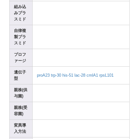
組み込
みプラ
スミド
自律複
製プラ
スミド
プロフ
ァージ
遺伝子
proA2
3
trp-3
0
his-5
1
lac-2
8
cmlA1
rpsL1
01
型
親株(供
与菌)
親株(受
容菌)
変異導
入方法