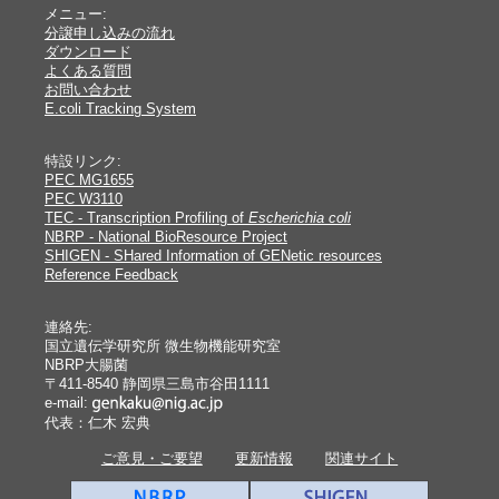
メニュー:
分譲申し込みの流れ
ダウンロード
よくある質問
お問い合わせ
E.coli Tracking System
特設リンク:
PEC MG1655
PEC W3110
TEC - Transcription Profiling of
Escherichia coli
NBRP - National BioResource Project
SHIGEN - SHared Information of GENetic resources
Reference Feedback
連絡先:
国立遺伝学研究所 微生物機能研究室
NBRP大腸菌
〒411-8540 静岡県三島市谷田1111
e-mail:
代表：仁木 宏典
ご意見・ご要望
更新情報
関連サイト