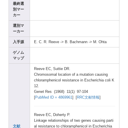
最終選
別マー
カー
選別マ
ーカー
入手源
E. C. R. Reeve
-> B. Bachm
ann -> M. Ohta
ゲノム
マップ
Reeve
EC, Sutti
e DR.
Chrom
osoma
l locat
ion of a mutat
ion causi
ng
chlor
amphe
nicol
resis
tance
in Esche
richi
a coli K
12.
Genet
Res (1968
) 11(1)
97-10
4
[
PubMe
d ID = 48699
61
] [
RRC文献情報
]
Reeve
EC, Doher
ty P.
Linka
ge relat
ionsh
ips of two genes
causi
ng parti
文献
al resis
tance
to chlor
amphe
nicol
in Esche
richi
a