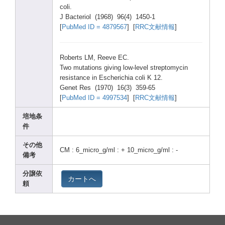
coli.
J Bacte
riol (1968
) 96(4)
1450-
1
[
PubMe
d ID = 48795
67
] [
RRC文献情報
]
Rober
ts LM, Reeve
EC.
Two mutat
ions givin
g low-l
evel strep
tomyc
in
resis
tance
in Esche
richi
a coli K 12.
Genet
Res (1970
) 16(3)
359-6
5
[
PubMe
d ID = 49975
34
] [
RRC文献情報
]
培地条
件
その他
CM : 6_mic
ro_g/
ml : + 10_mi
cro_g
/ml : -
備考
分譲依
カートへ
頼