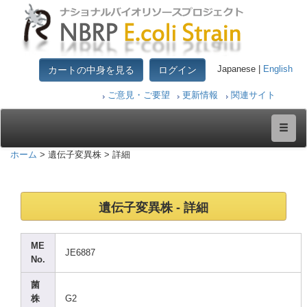
カートの中身を見る
ログイン
Japanese |
English
ご意見・ご要望
更新情報
関連サイト
ホーム
> 遺伝子変異株 > 詳細
遺伝子変異株 - 詳細
ME
JE688
7
No.
菌
株
G2