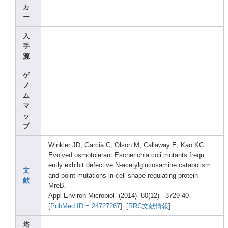
カ
ー
入
手
源
ゲ
ノ
ム
マ
ッ
プ
Winkl
er JD, Garci
a C, Olson
M, Calla
way E, Kao KC.
Evolv
ed osmot
olera
nt Esche
richi
a coli mutan
ts frequ
ently
exhib
it defec
tive N-ace
tylgl
ucosa
mine catab
olism
文
and point
mutat
ions in cell shape
-regu
latin
g prote
in
献
MreB.
Appl Envir
on Micro
biol (2014
) 80(12
) 3729-
40
[
PubMe
d ID = 24727
267
] [
RRC文献情報
]
培