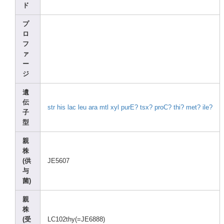
ド
プ
ロ
フ
ァ
ー
ジ
遺
伝
str
his
lac
leu
ara
mtl
xyl
purE?
tsx?
proC?
thi?
met?
ile?
子
型
親
株
(供
JE560
7
与
菌)
親
株
(受
LC102
thy(=
JE688
8)