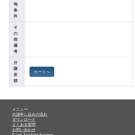
地
条
件
そ
の
他
備
考
分
譲
カートへ
依
頼
メニュー:
分譲申し込みの流れ
ダウンロード
よくある質問
お問い合わせ