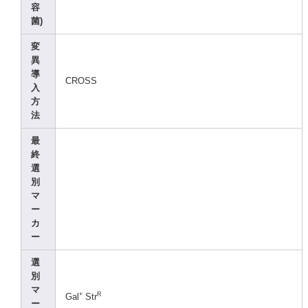
容
菌)
変
異
導
CROSS
入
方
法
最
終
選
別
マ
ー
カ
ー
選
別
マ
+
R
Gal
Str
ー