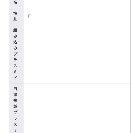
名
性
-
F
別
組
み
込
み
プ
ラ
ス
ミ
ド
自
律
複
製
プ
ラ
ス
ミ