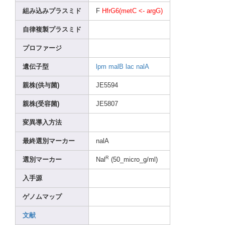
組み込みプラスミド
F
HfrG6
(metC
<- argG)
自律複製プラスミド
プロファージ
遺伝子型
lpm
malB
lac
nalA
親株(供与菌)
JE559
4
親株(受容菌)
JE580
7
変異導入方法
最終選別マーカー
nalA
R
選別マーカー
Nal
(50_m
icro_
g/ml)
入手源
ゲノムマップ
文献