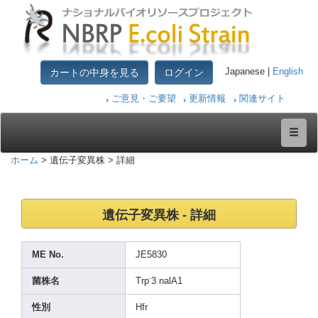
カートの中身を見る
ログイン
Japanese |
English
ご意見・ご要望
更新情報
関連サイト
ホーム
> 遺伝子変異株 > 詳細
遺伝子変異株 - 詳細
ME No.
JE583
0
-
菌株名
Trp
3 nalA1
性別
Hfr