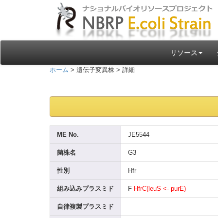
リソース
ホーム
> 遺伝子変異株 > 詳細
ME No.
JE554
4
菌株名
G3
性別
Hfr
組み込みプラスミド
F
HfrC(
leuS <- purE)
自律複製プラスミド