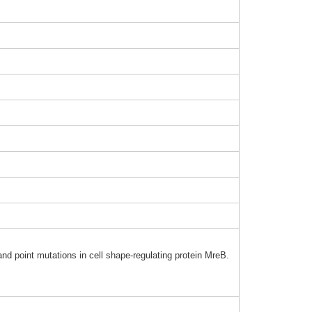
nd point
mutat
ions in cell shape
-regu
latin
g prote
in MreB.