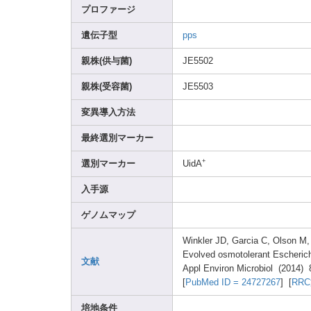
プロファージ
遺伝子型
pps
親株(供与菌)
JE550
2
親株(受容菌)
JE550
3
変異導入方法
最終選別マーカー
+
選別マーカー
UidA
入手源
ゲノムマップ
Winkl
er JD, Garci
a C, Olson
M, 
Evolv
ed osmot
olera
nt Esche
ric
文献
Appl Envir
on Micro
biol (2014
) 
[
PubMe
d ID = 24727
267
] [
RR
培地条件