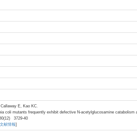
Calla
way E, Kao KC.
hi
a coli mutan
ts frequ
ently
exhib
it defec
tive N-ace
tylgl
ucosa
mine catab
olism
a
80(12
) 3729-
40
C文献情報
]