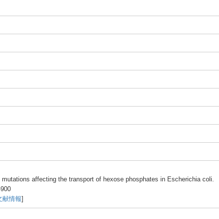
f mutat
ions affec
ting the trans
port of hexos
e phosp
hates
in Esche
richi
a coli.
-9
00
文献情報
]