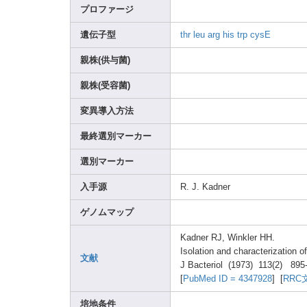
プロファージ
遺伝子型
thr
leu
arg
his
trp
cysE
親株(供与菌)
親株(受容菌)
変異導入方法
最終選別マーカー
選別マーカー
入手源
R. J. Kadne
r
ゲノムマップ
Kadne
r RJ, Winkl
er HH.
Isola
tion and chara
cteri
zatio
n o
文献
J Bacte
riol (1973
) 113(2
) 895
[
PubMe
d ID = 43479
28
] [
RRC
培地条件