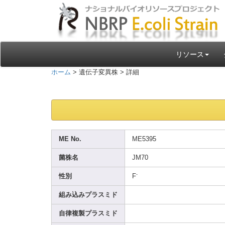
リソース
ホーム
> 遺伝子変異株 > 詳細
ME No.
ME539
5
菌株名
JM70
-
性別
F
組み込みプラスミド
自律複製プラスミド