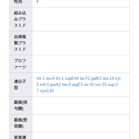
-
性別
F
組み込
みプラ
スミド
自律複
製プラ
スミド
プロフ
ァージ
thr-1
leu-6
thi-1
supE4
4
lacY1
galK2
ara-1
4
xyl-
遺伝子
5
mtl-1
proA2
his-4
argE3
str-3
1
tsx-3
3
sup-3
型
7
cysC4
3
親株(供
与菌)
親株(受
容菌)
変異導