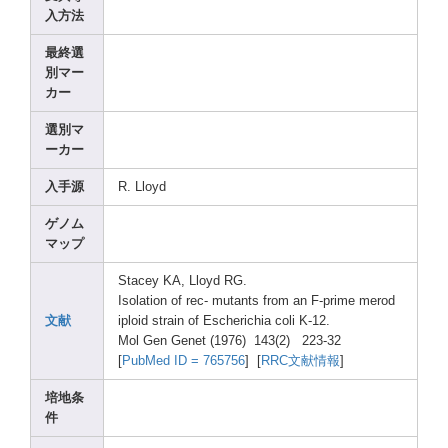
入方法
最終選
別マー
カー
選別マ
ーカー
入手源
R. Lloyd
ゲノム
マップ
Stace
y KA, Lloyd
RG.
Isola
tion of rec- mutan
ts from an F-pri
me merod
文献
iploi
d strai
n of Esche
richi
a coli K-12.
Mol Gen Genet
(1976
) 143(2
) 223-3
2
[
PubMe
d ID = 76575
6
] [
RRC文献情報
]
培地条
件