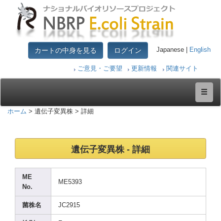
カートの中身を見る
ログイン
Japanese |
English
ご意見・ご要望
更新情報
関連サイト
ホーム
> 遺伝子変異株 > 詳細
遺伝子変異株 - 詳細
ME
ME539
3
No.
菌株名
JC291
5