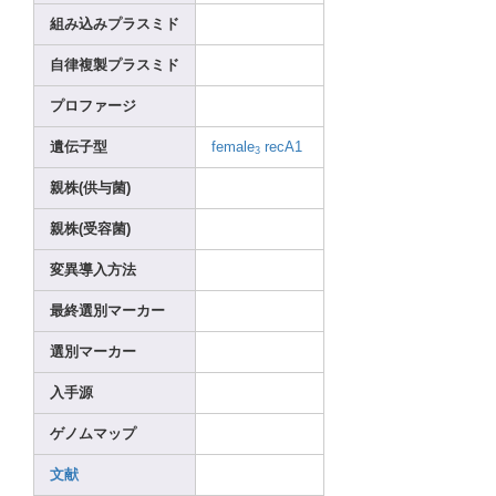
組み込みプラスミド
自律複製プラスミド
プロファージ
遺伝子型
femal
e
recA1
3
親株(供与菌)
親株(受容菌)
変異導入方法
最終選別マーカー
選別マーカー
入手源
ゲノムマップ
文献