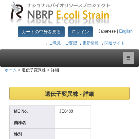
カートの中身を見る
ログイン
Japanese |
English
ご意見・ご要望
更新情報
関連サイト
ホーム
> 遺伝子変異株 > 詳細
遺伝子変異株 - 詳細
ME No.
JE848
8
菌株名
性別