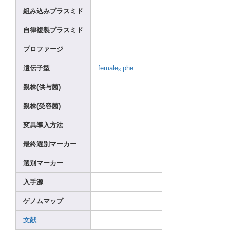
組み込みプラスミド
自律複製プラスミド
プロファージ
遺伝子型
femal
e
phe
3
親株(供与菌)
親株(受容菌)
変異導入方法
最終選別マーカー
選別マーカー
入手源
ゲノムマップ
文献