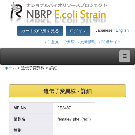
カートの中身を見る
ログイン
Japanese |
English
ご意見・ご要望
更新情報
関連サイト
ホーム
> 遺伝子変異株 > 詳細
遺伝子変異株 - 詳細
ME No.
JE848
7
-
-
+
菌株名
femal
e
phe
(rec
)
3
性別