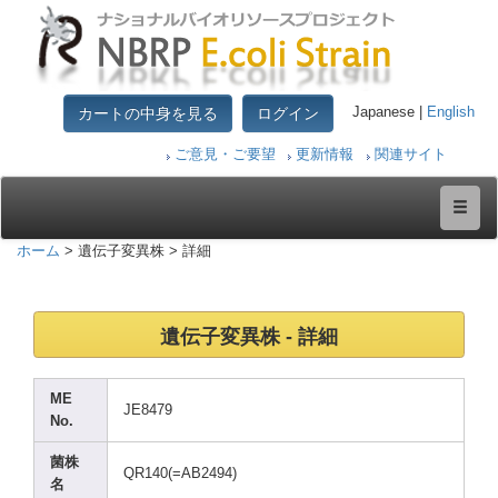
カートの中身を見る
ログイン
Japanese |
English
ご意見・ご要望
更新情報
関連サイト
ホーム
> 遺伝子変異株 > 詳細
遺伝子変異株 - 詳細
ME
JE847
9
No.
菌株
QR140
(=AB2
494)
名