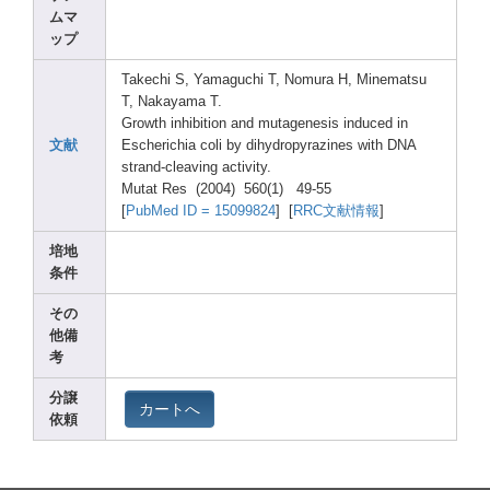
ムマ
ップ
Takec
hi S, Yamag
uchi T, Nomur
a H, Minem
atsu
T, Nakay
ama T.
Growt
h inhib
ition
and mutag
enesi
s induc
ed in
文献
Esche
richi
a coli by dihyd
ropyr
azine
s with DNA
stran
d-cle
aving
activ
ity.
Mutat
Res (2004
) 560(1
) 49-55
[
PubMe
d ID = 15099
824
] [
RRC文献情報
]
培地
条件
その
他備
考
分譲
カートへ
依頼