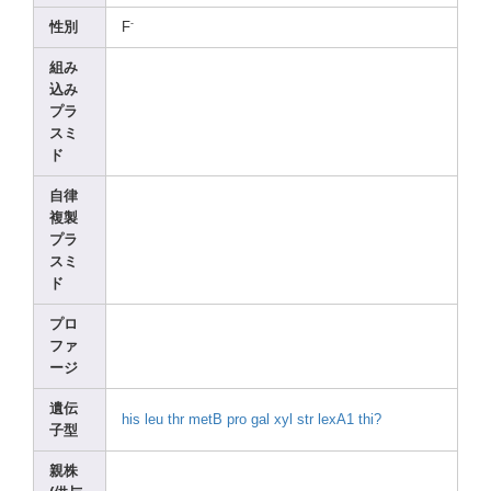
-
性別
F
組み
込み
プラ
スミ
ド
自律
複製
プラ
スミ
ド
プロ
ファ
ージ
遺伝
his
leu
thr
metB
pro
gal
xyl
str
lexA1
thi?
子型
親株