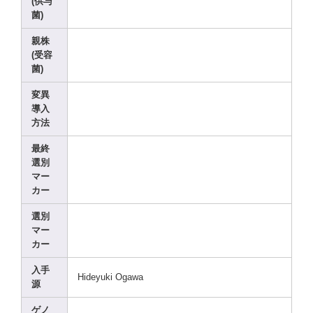
(供与
菌)
親株
(受容
菌)
変異
導入
方法
最終
選別
マー
カー
選別
マー
カー
入手
Hidey
uki Ogawa
源
ゲノ