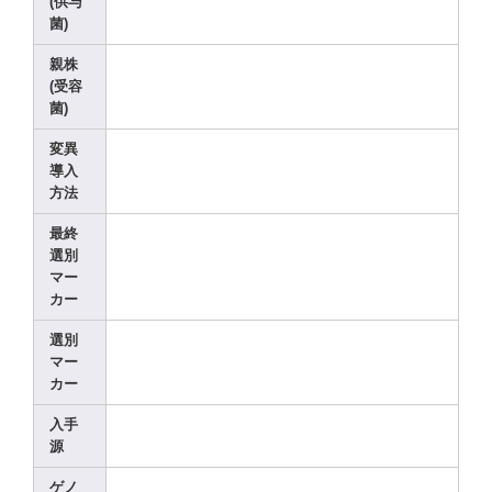
(供与
菌)
親株
(受容
菌)
変異
導入
方法
最終
選別
マー
カー
選別
マー
カー
入手
源
ゲノ