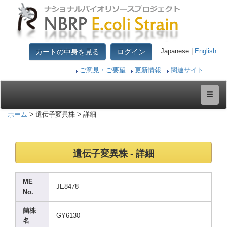
カートの中身を見る
ログイン
Japanese |
English
ご意見・ご要望
更新情報
関連サイト
ホーム
> 遺伝子変異株 > 詳細
遺伝子変異株 - 詳細
ME
JE847
8
No.
菌株
GY613
0
名