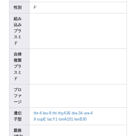
-
性別
F
組み
込み
プラ
スミ
ド
自律
複製
プラ
スミ
ド
プロ
ファ
ージ
遺伝
thr-4
leu-8
thi
thyA3
6
dra-3
4
ura-4
子型
9
supE
lacY1
tonA1
01
lexB3
0
親株