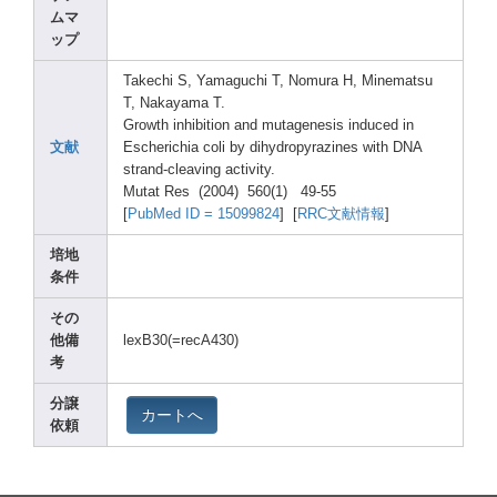
ムマ
ップ
Takec
hi S, Yamag
uchi T, Nomur
a H, Minem
atsu
T, Nakay
ama T.
Growt
h inhib
ition
and mutag
enesi
s induc
ed in
文献
Esche
richi
a coli by dihyd
ropyr
azine
s with DNA
stran
d-cle
aving
activ
ity.
Mutat
Res (2004
) 560(1
) 49-55
[
PubMe
d ID = 15099
824
] [
RRC文献情報
]
培地
条件
その
他備
lexB3
0(=re
cA430
)
考
分譲
カートへ
依頼