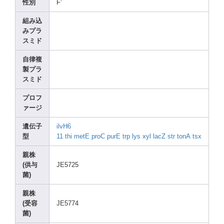
-
性別
F
組み込
みプラ
スミド
自律複
製プラ
スミド
プロフ
ァージ
遺伝子
ilvH6
型
11
thi
metE
proC
purE
trp
lys
xyl
lacZ
str
tonA
tsx
親株
(供与
JE572
5
菌)
親株
(受容
JE577
4
菌)