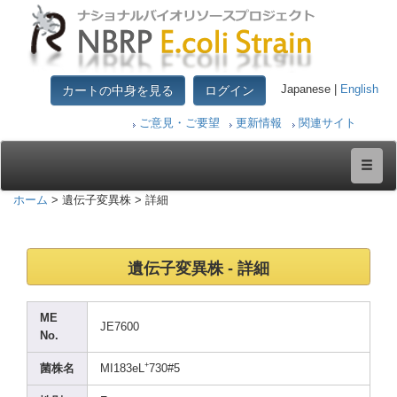
カートの中身を見る
ログイン
Japanese |
English
ご意見・ご要望
更新情報
関連サイト
ホーム
> 遺伝子変異株 > 詳細
遺伝子変異株 - 詳細
ME
JE760
0
No.
+
菌株名
MI183
eL
730#5