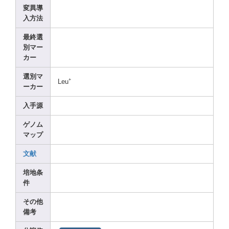
変異導
入方法
最終選
別マー
カー
選別マ
+
Leu
ーカー
入手源
ゲノム
マップ
文献
培地条
件
その他
備考