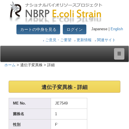
カートの中身を見る
ログイン
Japanese |
English
ご意見・ご要望
更新情報
関連サイト
ホーム
> 遺伝子変異株 > 詳細
遺伝子変異株 - 詳細
ME No.
JE754
9
菌株名
1
-
性別
F