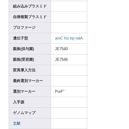
組み込みプラスミド
自律複製プラスミド
プロファージ
遺伝子型
aroC
his
trp
nalA
親株(供与菌)
JE754
0
親株(受容菌)
JE754
6
変異導入方法
最終選別マーカー
+
選別マーカー
PurF
入手源
ゲノムマップ
文献