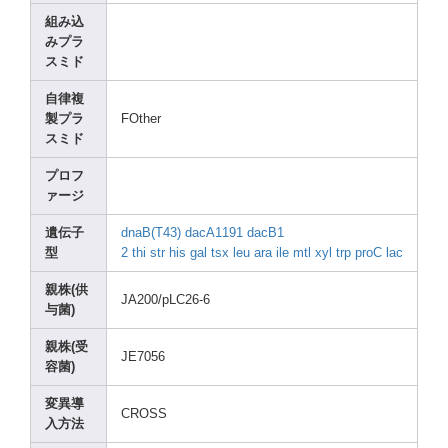
組み込
みプラ
スミド
自律複
製プラ
FOthe
r
スミド
プロフ
ァージ
遺伝子
dnaB(
T43)
dacA1
191
dacB1
型
2
thi
str
his
gal
tsx
leu
ara
ile
mtl
xyl
trp
proC
lac
親株(供
JA200
/pLC2
6-6
与菌)
親株(受
JE705
6
容菌)
変異導
CROSS
入方法