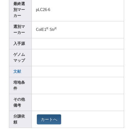
最終選
別マー
pLC26
-6
カー
選別マ
R
R
ColE1
Str
ーカー
入手源
ゲノム
マップ
文献
培地条
件
その他
備考
分譲依
カートへ
頼