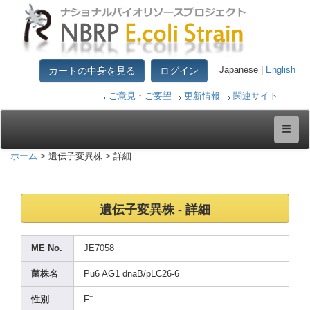
カートの中身を見る
ログイン
Japanese |
English
ご意見・ご要望
更新情報
関連サイト
ホーム
> 遺伝子変異株 > 詳細
遺伝子変異株 - 詳細
ME No.
JE705
8
菌株名
Pu6 AG1 dnaB/
pLC26
-6
+
性別
F