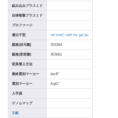
組み込みプラスミド
自律複製プラスミド
プロファージ
遺伝子型
mtl
metC
nalA
his
gal
lac
親株(供与菌)
JE636
4
親株(受容菌)
JE566
1
変異導入方法
+
最終選別マーカー
dacB
+
選別マーカー
ArgG
入手源
ゲノムマップ
文献