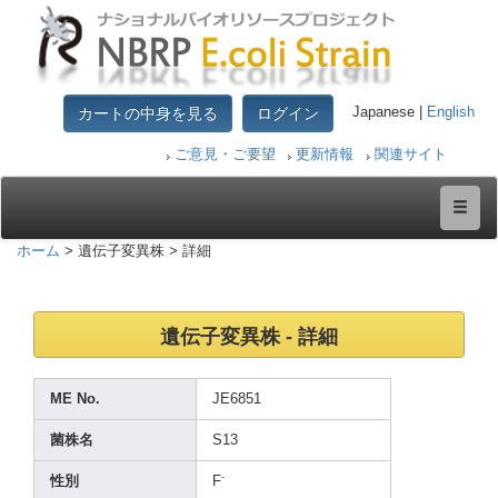
カートの中身を見る
ログイン
Japanese |
English
ご意見・ご要望
更新情報
関連サイト
ホーム
> 遺伝子変異株 > 詳細
遺伝子変異株 - 詳細
ME No.
JE685
1
菌株名
S13
-
性別
F