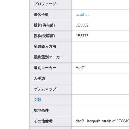
プロファージ
遺伝子型
aspB
str
親株(供与菌)
JE566
2
親株(受容菌)
JE577
5
変異導入方法
最終選別マーカー
+
選別マーカー
ArgG
入手源
ゲノムマップ
文献
培地条件
+
その他備考
dacB
isoge
nic strai
n of JE684