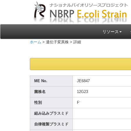
リソース
ホーム
> 遺伝子変異株 > 詳細
ME No.
JE684
7
菌株名
12G23
-
性別
F
組み込みプラスミド
自律複製プラスミド