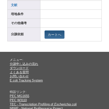
文献
培地条件
その他備考
カートへ
分譲依頼
メニュー:
分譲申し込みの流れ
ダウンロード
よくある質問
お問い合わせ
E.coli Tracking System
特設リンク:
PEC MG1655
PEC W3110
TEC - Transcription Profiling of
Escherichia coli
NBRP - National BioResource Project