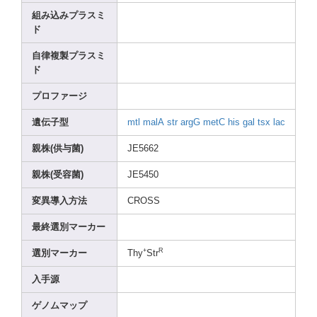
組み込みプラスミ
ド
自律複製プラスミ
ド
プロファージ
遺伝子型
mtl
malA
str
argG
metC
his
gal
tsx
lac
親株(供与菌)
JE566
2
親株(受容菌)
JE545
0
変異導入方法
CROSS
最終選別マーカー
+
R
選別マーカー
Thy
Str
入手源
ゲノムマップ