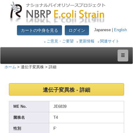
カートの中身を見る
ログイン
Japanese |
English
ご意見・ご要望
更新情報
関連サイト
ホーム
> 遺伝子変異株 > 詳細
遺伝子変異株 - 詳細
ME No.
JE683
9
菌株名
T4
-
性別
F