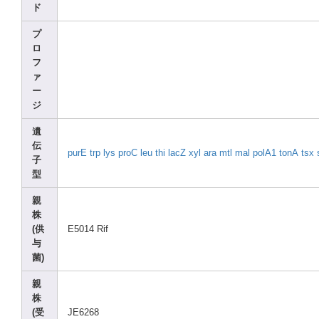
ド
プ
ロ
フ
ァ
ー
ジ
遺
伝
purE
trp
lys
proC
leu
thi
lacZ
xyl
ara
mtl
mal
polA1
tonA
tsx
子
型
親
株
(供
E5014
Rif
与
菌)
親
株
(受
JE626
8