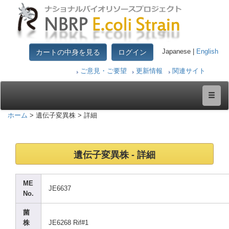
カートの中身を見る
ログイン
Japanese |
English
ご意見・ご要望
更新情報
関連サイト
ホーム
> 遺伝子変異株 > 詳細
遺伝子変異株 - 詳細
ME
JE663
7
No.
菌
株
JE626
8 Rif#1