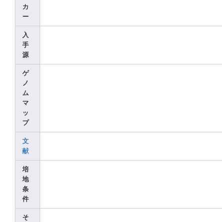
カ
ー
入
手
源
ゲ
ノ
ム
マ
ッ
プ
文
献
培
地
条
件
そ