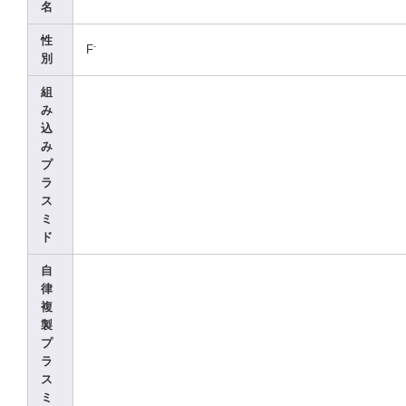
名
性
-
F
別
組
み
込
み
プ
ラ
ス
ミ
ド
自
律
複
製
プ
ラ
ス
ミ