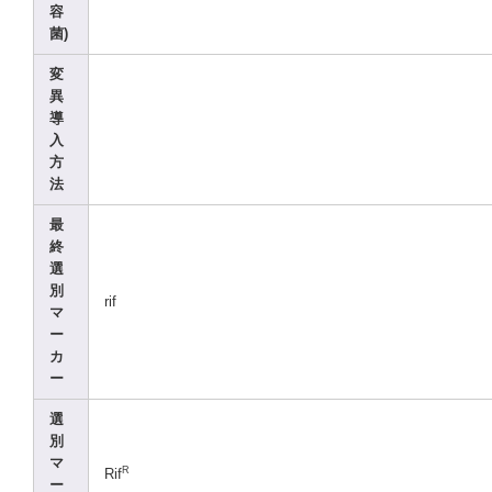
容
菌)
変
異
導
入
方
法
最
終
選
別
rif
マ
ー
カ
ー
選
別
マ
R
Rif
ー