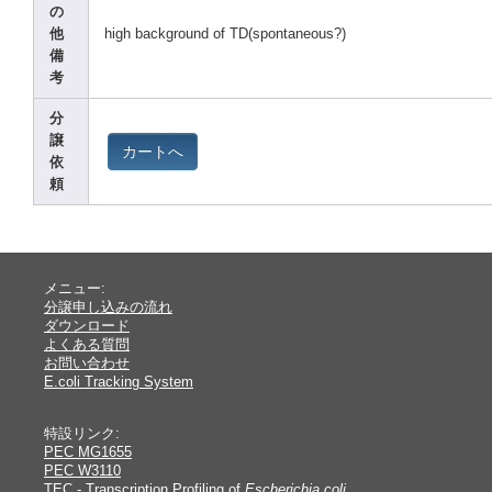
の
他
high backg
round
of TD(sp
ontan
eous?
)
備
考
分
譲
カートへ
依
頼
メニュー:
分譲申し込みの流れ
ダウンロード
よくある質問
お問い合わせ
E.coli Tracking System
特設リンク:
PEC MG1655
PEC W3110
TEC - Transcription Profiling of
Escherichia coli