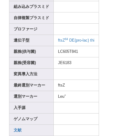
組み込みプラスミド
自律複製プラスミド
プロファージ
84
遺伝子型
ftsZ
DE(pr
o-lac
)
thi
親株(供与菌)
LC605
T841
親株(受容菌)
JE618
3
変異導入方法
最終選別マーカー
ftsZ
+
選別マーカー
Leu
入手源
ゲノムマップ
文献