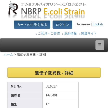
カートの中身を見る
ログイン
Japanese |
English
ご意見・ご要望
更新情報
関連サイト
ホーム
> 遺伝子変異株 > 詳細
遺伝子変異株 - 詳細
ME No.
JE661
7
菌株名
FA 8401
-
性別
F