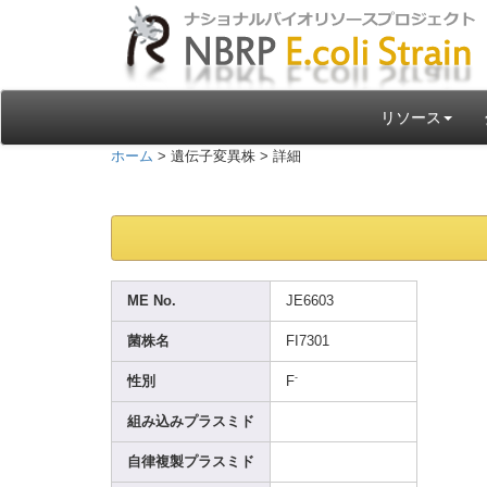
リソース
ホーム
> 遺伝子変異株 > 詳細
ME No.
JE660
3
菌株名
FI730
1
-
性別
F
組み込みプラスミド
自律複製プラスミド