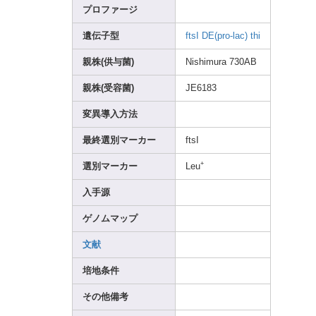
プロファージ
遺伝子型
ftsI
DE(pr
o-lac
)
thi
親株(供与菌)
Nishi
mura 730AB
親株(受容菌)
JE618
3
変異導入方法
最終選別マーカー
ftsI
+
選別マーカー
Leu
入手源
ゲノムマップ
文献
培地条件
その他備考