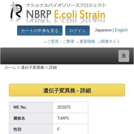
カートの中身を見る
ログイン
Japanese |
English
ご意見・ご要望
更新情報
関連サイト
ホーム
> 遺伝子変異株 > 詳細
遺伝子変異株 - 詳細
ME No.
JE597
5
菌株名
TrMP5
-
性別
F