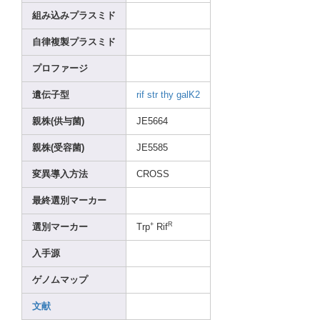
組み込みプラスミド
自律複製プラスミド
プロファージ
遺伝子型
rif
str
thy
galK2
親株(供与菌)
JE566
4
親株(受容菌)
JE558
5
変異導入方法
CROSS
最終選別マーカー
+
R
選別マーカー
Trp
Rif
入手源
ゲノムマップ
文献