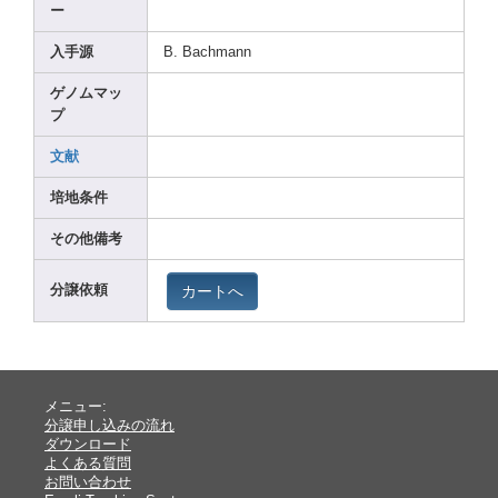
ー
入手源
B. Bachm
ann
ゲノムマッ
プ
文献
培地条件
その他備考
カートへ
分譲依頼
メニュー:
分譲申し込みの流れ
ダウンロード
よくある質問
お問い合わせ