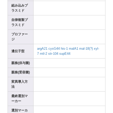
組み込みプ
ラスミド
自律複製プ
ラスミド
プロファー
ジ
argA2
1
cysG4
4
his-1
malA1
mal-1
8(?)
xyl-
遺伝子型
7
mtl-2
str-1
04
supE4
4
親株(供与菌)
親株(受容菌)
変異導入方
法
最終選別マ
ーカー
選別マーカ