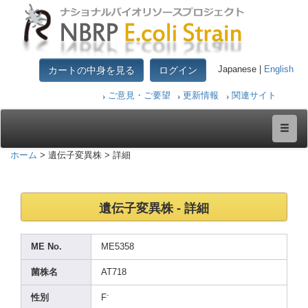
カートの中身を見る
ログイン
Japanese |
English
ご意見・ご要望
更新情報
関連サイト
ホーム
> 遺伝子変異株 > 詳細
遺伝子変異株 - 詳細
ME No.
ME535
8
菌株名
AT718
-
性別
F