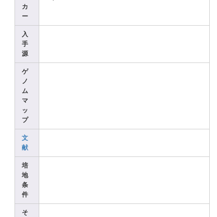
カ
ー
入
手
源
ゲ
ノ
ム
マ
ッ
プ
文
献
培
地
条
件
そ