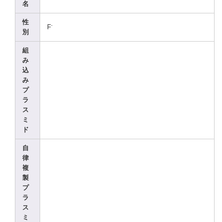
名
性
-
F
別
組
み
込
み
プ
ラ
ス
ミ
ド
自
律
複
製
プ
ラ
ス
ミ