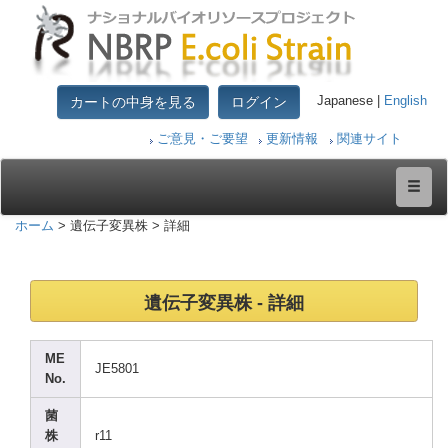
カートの中身を見る
ログイン
Japanese |
English
ご意見・ご要望
更新情報
関連サイト
ホーム
> 遺伝子変異株 > 詳細
遺伝子変異株 - 詳細
ME
JE580
1
No.
菌
株
r11