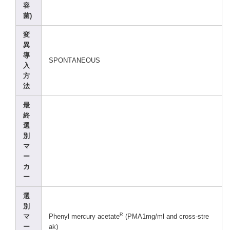
容
菌)
変
異
導
SPONT
ANEOU
S
入
方
法
最
終
選
別
マ
ー
カ
ー
選
別
R
マ
Pheny
l mercu
ry aceta
te
(PMA1
mg/ml
and cross
-stre
ー
ak)