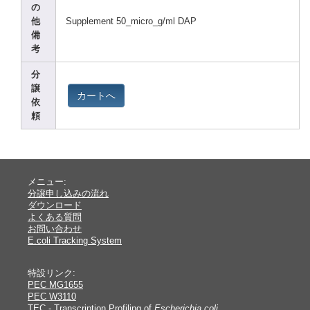
の
他
Suppl
ement
50_mi
cro_g
/ml DAP
備
考
分
譲
カートへ
依
頼
メニュー:
分譲申し込みの流れ
ダウンロード
よくある質問
お問い合わせ
E.coli Tracking System
特設リンク:
PEC MG1655
PEC W3110
TEC - Transcription Profiling of
Escherichia coli