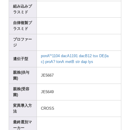
組み込みプ
ラスミド
自律複製プ
ラスミド
プロファー
ジ
ts
ponA
1104
dacA1
191
dacB1
2
tsx
DE(la
遺伝子型
c)
proA?
tonA
metB
str
dap
lys
親株(供与
JE566
7
菌)
親株(受容
JE564
9
菌)
変異導入方
CROSS
法
最終選別マ
ーカー