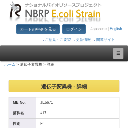
カートの中身を見る
ログイン
Japanese |
English
ご意見・ご要望
更新情報
関連サイト
ホーム
> 遺伝子変異株 > 詳細
遺伝子変異株 - 詳細
ME No.
JE567
1
菌株名
#17
-
性別
F