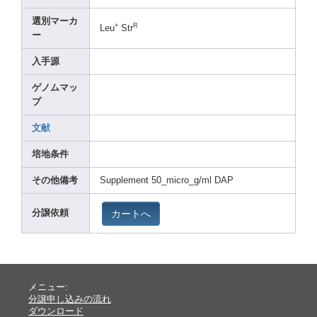
選別マーカ
+
R
Leu
Str
ー
入手源
ゲノムマッ
プ
文献
培地条件
その他備考
Suppl
ement
50_mi
cro_g
/ml DAP
カートへ
分譲依頼
メニュー:
分譲申し込みの流れ
ダウンロード