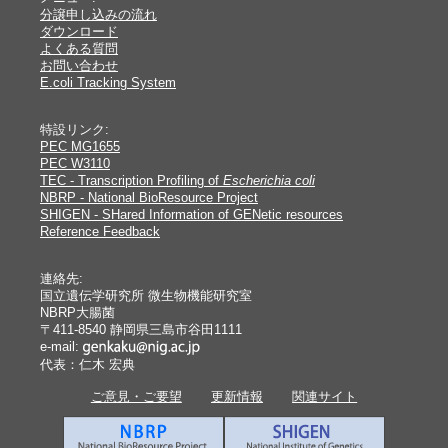
分譲申し込みの流れ
ダウンロード
よくある質問
お問い合わせ
E.coli Tracking System
特設リンク:
PEC MG1655
PEC W3110
TEC - Transcription Profiling of
Escherichia coli
NBRP - National BioResource Project
SHIGEN - SHared Information of GENetic resources
Reference Feedback
連絡先:
国立遺伝学研究所 微生物機能研究室
NBRP大腸菌
〒411-8540 静岡県三島市谷田1111
e-mail:
代表：仁木 宏典
ご意見・ご要望
更新情報
関連サイト