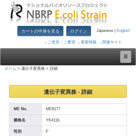
カートの中身を見る
ログイン
Japanese |
English
ご意見・ご要望
更新情報
関連サイト
ホーム
> 遺伝子変異株 > 詳細
遺伝子変異株 - 詳細
ME No.
ME817
7
菌株名
YK411
6
-
性別
F