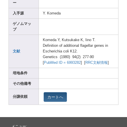
ー
入手源
Y. Komed
a
ゲノムマッ
プ
Komed
a Y, Kutsu
kake K, Iino T.
Defin
ition
of addit
ional
flage
llar genes
in
文献
Esche
richi
a coli K12.
Genet
ics (1980
) 94(2)
277-9
0
[
PubMe
d ID = 69932
82
] [
RRC文献情報
]
培地条件
その他備考
カートへ
分譲依頼
メニュー: