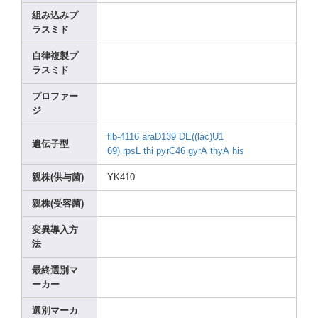
組み込みプ
ラスミド
自律複製プ
ラスミド
プロファー
ジ
flb-4
116
araD1
39
DE((l
ac)U1
遺伝子型
69)
rpsL
thi
pyrC4
6
gyrA
thyA
his
親株(供与菌)
YK410
親株(受容菌)
変異導入方
法
最終選別マ
ーカー
選別マーカ