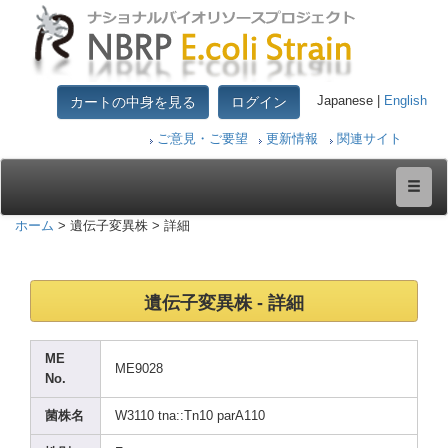
カートの中身を見る
ログイン
Japanese |
English
ご意見・ご要望
更新情報
関連サイト
ホーム
> 遺伝子変異株 > 詳細
遺伝子変異株 - 詳細
ME
ME902
8
No.
菌株名
W3110
tna::
Tn10 parA1
10