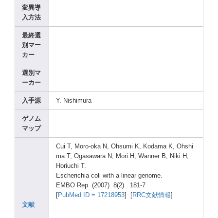
変異導
入方法
最終選
別マー
カー
選別マ
ーカー
入手源
Y. Nishi
mura
ゲノム
マップ
Cui T, Moro-
oka N, Ohsum
i K, Kodam
a K, Ohshi
ma T, Ogasa
wara N, Mori H, Wanne
r B, Niki H,
Horiu
chi T.
Esche
richi
a coli with a linea
r genom
e.
EMBO Rep (2007
) 8(2) 181-7
[
PubMe
d ID = 17218
953
] [
RRC文献情報
]
文献