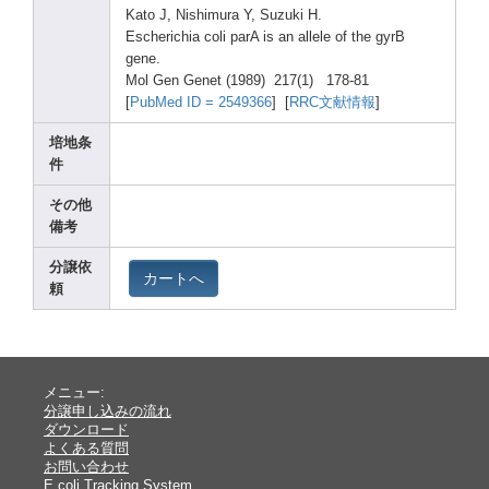
Kato J, Nishi
mura Y, Suzuk
i H.
Esche
richi
a coli parA is an allel
e of the gyrB
gene.
Mol Gen Genet
(1989
) 217(1
) 178-8
1
[
PubMe
d ID = 25493
66
] [
RRC文献情報
]
培地条
件
その他
備考
分譲依
カートへ
頼
メニュー:
分譲申し込みの流れ
ダウンロード
よくある質問
お問い合わせ
E.coli Tracking System