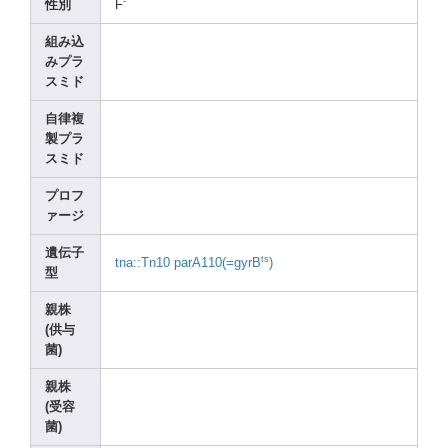
-
性別
F
組み込
みプラ
スミド
自律複
製プラ
スミド
プロフ
ァージ
遺伝子
ts
tna::
Tn10
parA1
10(=g
yrB
)
型
親株
(供与
菌)
親株
(受容
菌)